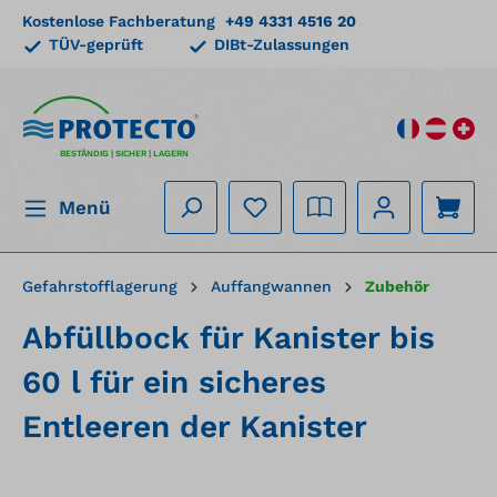
Kostenlose Fachberatung
+49 4331 4516 20
alt springen
TÜV-geprüft
DIBt-Zulassungen
BESTÄNDIG | SICHER | LAGERN
Menü
Gefahrstofflagerung
Auffangwannen
Zubehör
Abfüllbock für Kanister bis
60 l für ein sicheres
Entleeren der Kanister