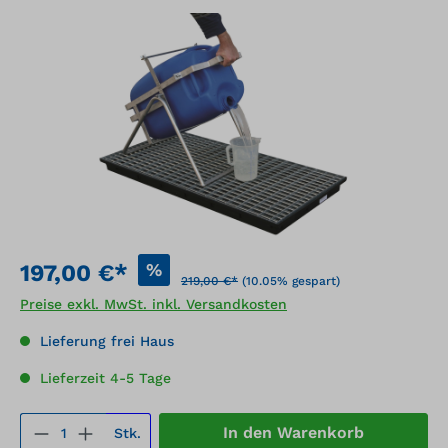
Bildergalerie überspringen
%
197,00 €*
219,00 €*
(10.05% gespart)
Preise exkl. MwSt. inkl. Versandkosten
Lieferung frei Haus
Lieferzeit 4-5 Tage
Produkt Anzahl: Gib den gewünschten We
In den Warenkorb
Stk.