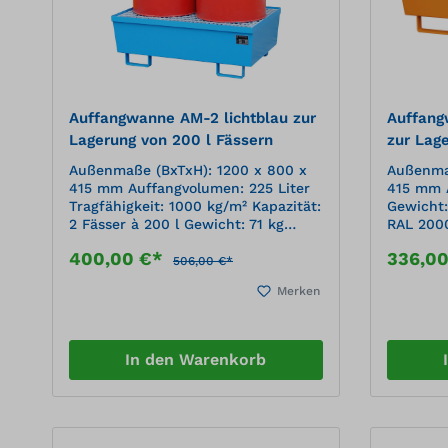
Auffangwanne AM-2 lichtblau zur
Auffang
Lagerung von 200 l Fässern
zur Lag
Außenmaße (BxTxH): 1200 x 800 x
Außenmaß
415 mm Auffangvolumen: 225 Liter
415 mm A
Tragfähigkeit: 1000 kg/m² Kapazität:
Gewicht:
2 Fässer à 200 l Gewicht: 71 kg
RAL 200
Oberfläche: lackiert, RAL 5012
von Kleingebind
400,00 €*
336,0
lichtblauLagerung von 200-l-
3 mm St
506,00 €*
Fässern, auch mit 60-l-Fässern und
Unterfa
Merken
Kleingebinden kombinierbar
Ineinand
Konstruktion aus 3 mm Stahlblech
durch be
100 mm Unterfahrhöhe Konische
Transpo
Bauform Ineinander stapelbar
und Gabe
In den Warenkorb
Verstärkt durch beidseitige
Mit Übe
Randprofilierung Transportabel mit
Gabelhubwagen und