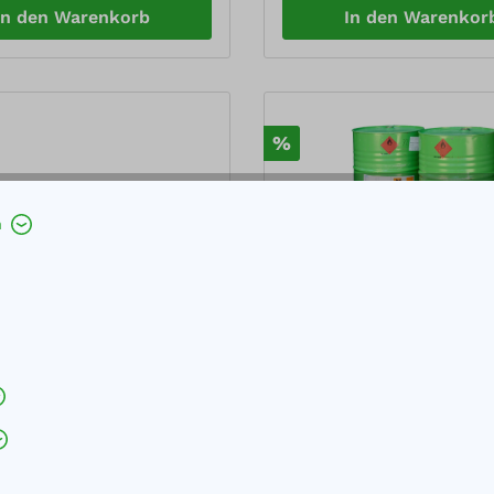
en 1-3 Zugelassen für
gewässergefährdende Flüss
In den Warenkorb
In den Warenkor
gefährdende Flüssi
der GHS-Kategorien 1-4
%
h
bindewanne KGW 1 aus
Auffangwanne Stahl lackie
tem Stahlblech
Fässer à 200 l mit Gitterr
Bodenfreiheit und Ü-Zei
e (BxTxH): 940 x 370 x 60
Außenmaße (BxTxH): 1200 x
ngvolumen: 12 l Belastung:
370 mmAuffangvolumen: 2
gelassen zur Lagerung
LiterBelastung: 800 kgKapaz
efährdender und
Fässer à 220 lGewicht: 64