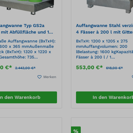
fangwanne Typ GS2a
Auffangwanne Stahl verzi
 mit Abfüllfläche und 1
4 Fässer à 200 l mit Gitte
ock
Bodenfreiheit und Ü-Zeic
ße Auffangwanne (BxTxH):
BxTxH: 1200 x 1205 x 275
SW4
1600 x 365 mmAußenmaße
mmAuffangvolumen: 200
ck (BxTxH): 1320 x 1220 x
lBelastung: 1600 kgKapazitä
esamthöhe: 735
Fässer à 200 l / 1
ngvolumen: 1000 lDichte
ChemiepaletteGewicht: 81
00 €*
553,00 €*
gerten Mediums: max. 1,9
kgzugelassen zur Lagerung
2.443,00 €*
618,00 €*
stung: 4000 kgKapazität: 2
wassergefährdender und
Merken
1000 lzugelassen zur
brennbarer
g wassergefährdender und
Flüssigkeiten,Medienbestän
rer
gemäß DIN EN 12285-1:2018
eiten,Medienbeständigkeit
B.2 (ehem. DIN 6601)mit Ü-
In den Warenkorb
In den Warenkor
N EN 12285-1:2018 Tabelle
und Protecto
m. DIN 6601)mit Ü-Zeichen
WannenprüfzeugnisStellflä
awaR und
herausnehmbaren, feuerver
üfzeugnisStellfläche mit
GitterrostenBodenfreiheit
hmbaren, feuerverzinkten
mit Gabelstaplertaschenvor
stenBodenfreiheit 100 mm
für Anschluß an
%
lstaplertaschenvorbereitet
PotentialausgleichWannenw