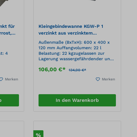
wahlweise mit oder ohne Gefälle
(für leichteres Abfüllen)
montierbarWerkstoff Abfüllbock:
Stahl S235JR, verzinkt
nkt für
Kleingebindewanne KGW-P 1
rrost,
verzinkt aus verzinktem
hen,
Stahlblech für Paletten
Außenmaße (BxTxH): 600 x 400 x
120 mm Auffangvolumen: 22 l
t: 4
Belastung: 22 kgzugelassen zur
Lagerung wassergefährdender und
brennbarer Flüssigkeiten,
106,00 €*
Medienbeständigkeit gemäß DIN
134,00 €*
6601 Wannenwerkstoff: Stahl,
Merken
Merken
1.0038 Materialstärke: 3 mm
digkeit
Oberfläche: feuerverzinkt
 Tabelle
Zeichen
b
In den Warenkorb
che mit
zinkten
 100 mm
bereitet
%
erkstoff: