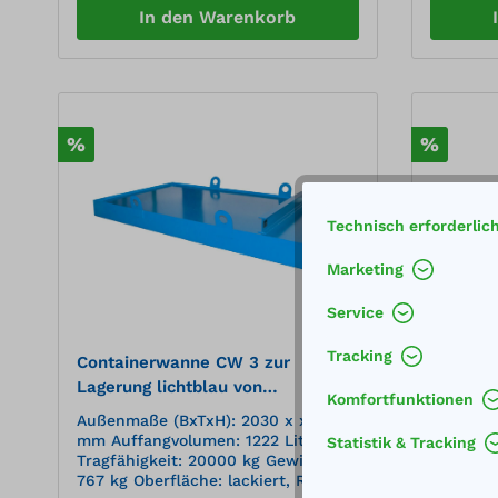
Kategorien 1-3 Zugelassen für
Kategori
In den Warenkorb
gewässergefährdende Flüssi
gewässer
%
%
Technisch erforderlic
Marketing
Service
Tracking
Containerwanne CW 3 zur
Kleinge
Lagerung lichtblau von
verzink
Komfortfunktionen
Absetzcontainern mit gefüllt
Außenmaße (BxTxH): 2030 x x 560
Außenmaß
Abfallstoffen
mm Auffangvolumen: 1222 Liter
mm Auffa
Statistik & Tracking
Tragfähigkeit: 20000 kg Gewicht:
150 kgzu
767 kg Oberfläche: lackiert, RAL
wasserg