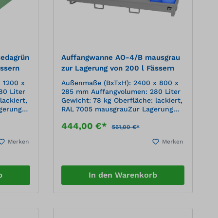
sedagrün
Auffangwanne AO-4/B mausgrau
ässern
zur Lagerung von 200 l Fässern
 1200 x
Außenmaße (BxTxH): 2400 x 800 x
0 Liter
285 mm Auffangvolumen: 280 Liter
lackiert,
Gewicht: 78 kg Oberfläche: lackiert,
gerung
RAL 7005 mausgrauZur Lagerung
von Kleingebinden Konstruktion aus
444,00 €*
3 mm Stahlblech 100 mm
561,00 €*
auform
Unterfahrhöhe Konische Bauform
Merken
Merken
rkt
Ineinander stapelbar Verstärkt
lierung
durch beidseitige Randprofilierung
ubwagen
Transportabel mit Gabelhubwagen
errost
und Gabelstapler Ohne Gitterrost
b
In den Warenkorb
Mit Übereinstimmungse