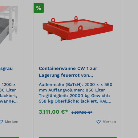
%
sgrau
Containerwanne CW 1 zur
Lagerung feuerrot von
Absetzcontainern mit gefüllt
 1200 x
Außenmaße (BxTxH): 2030 x x 560
Abfallstoffen
0 Liter
mm Auffangvolumen: 850 Liter
lackiert,
Tragfähigkeit: 20000 kg Gewicht:
gwanne
558 kg Oberfläche: lackiert, RAL
 mm
3000 feuerrotLagerung von
3.111,00 €*
Absetzcontainern gefüllt mit
3.937,00 €*
g (ÜHP)
Abfallstoffen, die mit z. B.
Merken
Merken
Emulsionen, Kühlschmiermitteln,
 der GHS-
Ölen behaftet sind. Einsetzbar im
Innenbereich oder unter Dach Für