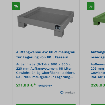
%
%
Auffangwanne AW 60-2 mausgrau
Auffan
zur Lagerung von 60 l Fässern
resedag
Fässern
Außenmaße (BxTxH): 900 x 800 x
Außenmaß
220 mm Auffangvolumen: 68 Liter
205 mm A
Gewicht: 34 kg Oberfläche: lackiert,
Gewicht:
RAL 7005 mausgrauZur Lagerung
RAL 6011
von Kleingebinden Konstruktion aus
von Kleingebind
211,00 €*
226,0
3 mm Stahlblech 100 mm
3 mm St
267,00 €*
Unterfahrhöhe Ohne Gitterrost Mit
Unterfah
Merken
Übereinstimmungserklärung (ÜHP)
Überein
gem. StawaR Zugelassen für
gem. Sta
entzündbare Flüssigkeiten der GHS-
entzündb