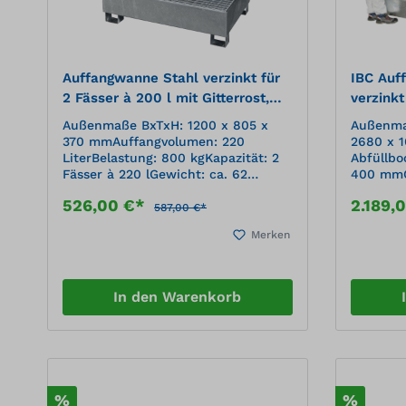
Auffangwanne Stahl verzinkt für
IBC Auf
2 Fässer à 200 l mit Gitterrost,
verzinkt
Bodenfreiheit und Ü-Zeichen SW2
Abfüllb
Außenmaße BxTxH: 1200 x 805 x
Außenma
370 mmAuffangvolumen: 220
2680 x 
LiterBelastung: 800 kgKapazität: 2
Abfüllbo
Fässer à 220 lGewicht: ca. 62
400 mmG
kgzugelassen zur Lagerung
mmAuffa
526,00 €*
2.189,
wassergefährdender und
des gela
587,00 €*
brennbarer
kg/lBela
Merken
Flüssigkeiten,Medienbeständigkeit
IBC bis 
gemäß DIN EN 12285-1:2018 Tabelle
Lagerun
B.2 (ehem. DIN 6601)mit Ü-Zeichen
brennba
und Protecto
Flüssigk
In den Warenkorb
WannenprüfzeugnisStellfläche mit
gemäß DI
herausnehmbaren, feuerverzinkten
B.2 (ehe
GitterrostenBodenfreiheit 100 mm
nach St
zur Vermeidung von
Wannenpr
Kontaktkorrosionmit besonders
herausne
stabilen Gabelstaplertaschen für
Gitterro
%
%
den sicheren Transportvorbereitet
mit Gabe