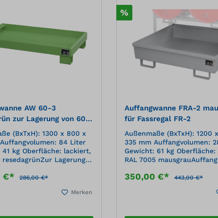
%
gwanne AW 60-3
Auffangwanne FRA-2 mau
rün zur Lagerung von 60 l
für Fassregal FR-2
e (BxTxH): 1300 x 800 x
Außenmaße (BxTxH): 1200 x
uffangvolumen: 84 Liter
335 mm Auffangvolumen: 28
 41 kg Oberfläche: lackiert,
Gewicht: 61 kg Oberfläche: 
 resedagrünZur Lagerung
RAL 7005 mausgrauAuffan
en Konstruktion aus
aus 3 mm Stahlblech, 100
0 €*
350,00 €*
ahlblech 100 mm
Unterfahrhöhe Mit
286,00 €*
443,00 €*
rhöhe Ohne Gitterrost Mit
Übereinstimmungserklärun
Merken
stimmungserklärung (ÜHP)
gem. StawaR Zugelassen für
waR Zugelassen für
entzündbare Flüssigkeiten
are Flüssigkeiten der GHS-
Kategorien 1-3 Zugelassen für