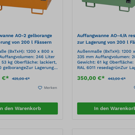
wanne AO-2 gelborange
Auffangwanne AO-4/A re
erung von 200 l Fässern
zur Lagerung von 200 l F
e (BxTxH): 1200 x 800 x
Außenmaße (BxTxH): 1200 x
uffangvolumen: 246 Liter
335 mm Auffangvolumen: 28
 53 kg Oberfläche: lackiert,
Gewicht: 61 kg Oberfläche: 
0 gelborangeZur Lagerung
RAL 6011 resedagrünZur La
en Konstruktion aus
von Kleingebinden Konstruktion aus
0 €*
350,00 €*
ahlblech 100 mm
3 mm Stahlblech 100 mm
425,00 €*
443,00 €*
hrhöhe Konische Bauform
Unterfahrhöhe Konische B
Merken
er stapelbar Verstärkt
Ineinander stapelbar Verstä
idseitige Randprofilierung
durch beidseitige Randprofi
rtabel mit Gabelhubwagen
Transportabel mit Gabelh
lstapler Ohne Gitterrost
und Gabelstapler Ohne Gitt
In den Warenkorb
In den Warenkor
reinstimmungse
Mit Übereinstimmungse