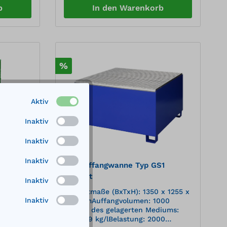
igkeiten
Absetzcontainer nach DIN 30720 bis
b
In den Warenkorb
10 m³ Robuste Stahlkonstruktion
Wannenabde
%
Aktiv
Inaktiv
Inaktiv
Inaktiv
rt für 2
IBC Auffangwanne Typ GS1
ost,
lackiert
Inaktiv
chen SW2
 805 x
Gesamtmaße (BxTxH): 1350 x 1255 x
Inaktiv
20
745 mmAuffangvolumen: 1000
ität: 2
lDichte des gelagerten Mediums:
max. 1,9 kg/lBelastung: 2000