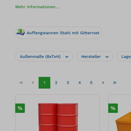
Mehr Informationen...
Auffangwannen Stahl mit Gitterrost
Außenmaße (BxTxH)
Hersteller
Lage
1
2
3
4
5
%
%