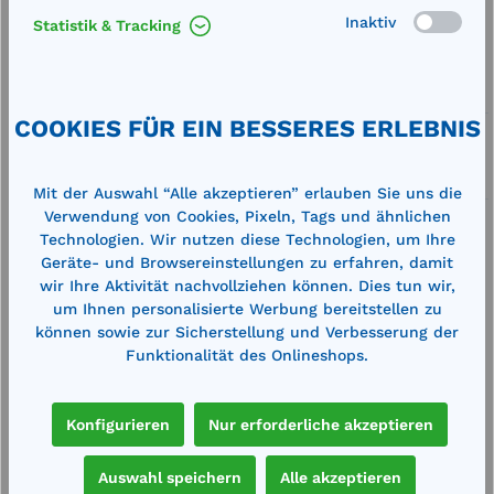
Merken
Inaktiv
Statistik & Tracking
Artikel-Nummer:
712050
Service
COOKIES FÜR EIN BESSERES ERLEBNIS
Lieferung frei Haus
Zertifizierte Qualität
Mit der Auswahl “Alle akzeptieren” erlauben Sie uns die
Verwendung von Cookies, Pixeln, Tags und ähnlichen
Technologien. Wir nutzen diese Technologien, um Ihre
Geräte- und Browsereinstellungen zu erfahren, damit
wir Ihre Aktivität nachvollziehen können. Dies tun wir,
um Ihnen personalisierte Werbung bereitstellen zu
Beschreibung
können sowie zur Sicherstellung und Verbesserung der
Funktionalität des Onlineshops.
Außenmaße (BxTxH): 890 x 660 x 2130
mmInnenmaße (BxTxH): 730 x 530 x 1760 mmMax.
elektr. Leistung: 3500 W (16 A)Betriebsspan…
Konfigurieren
Nur erforderliche akzeptieren
Mehr
Auswahl speichern
Alle akzeptieren
Technische Daten