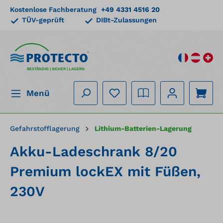
Kostenlose Fachberatung
+49 4331 4516 20
alt springen
TÜV-geprüft
DIBt-Zulassungen
BESTÄNDIG | SICHER | LAGERN
Menü
Gefahrstofflagerung
Lithium-Batterien-Lagerung
Akku-Ladeschrank 8/20
Premium lockEX mit Füßen,
230V