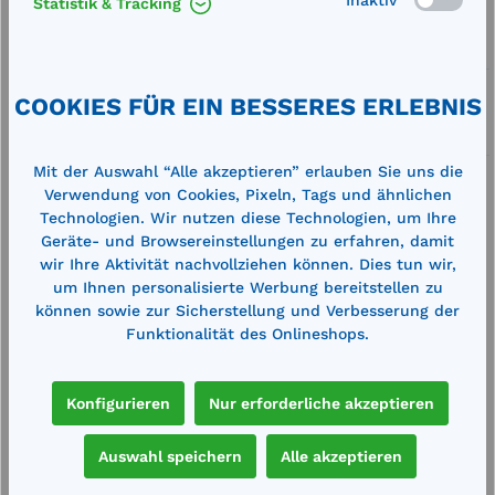
Statistik & Tracking
Artikel-Nummer:
712110
Service
Lieferung frei Haus
COOKIES FÜR EIN BESSERES ERLEBNIS
Zertifizierte Qualität
Mit der Auswahl “Alle akzeptieren” erlauben Sie uns die
Verwendung von Cookies, Pixeln, Tags und ähnlichen
Technologien. Wir nutzen diese Technologien, um Ihre
Geräte- und Browsereinstellungen zu erfahren, damit
wir Ihre Aktivität nachvollziehen können. Dies tun wir,
Beschreibung
um Ihnen personalisierte Werbung bereitstellen zu
können sowie zur Sicherstellung und Verbesserung der
Außenmaße (BxTxH): 890 x 660 x 520
Funktionalität des Onlineshops.
mmInnenmaße (BxTxH): 730 x 530 x 450 mmMax.
elektr. Leistung: 3500 W (16 A)Zulässige Ener…
Mehr
Konfigurieren
Nur erforderliche akzeptieren
Technische Daten
Auswahl speichern
Alle akzeptieren