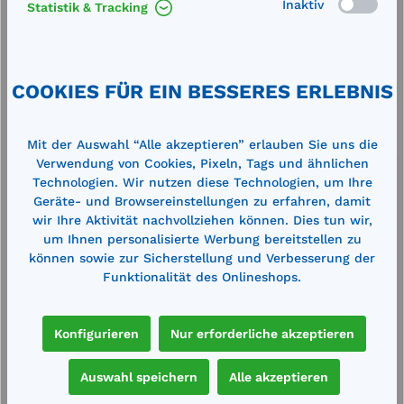
Inaktiv
Statistik & Tracking
Artikel-Nummer:
12004
Service
COOKIES FÜR EIN BESSERES ERLEBNIS
Lieferung frei Haus
Zertifizierte Qualität
Mit der Auswahl “Alle akzeptieren” erlauben Sie uns die
Verwendung von Cookies, Pixeln, Tags und ähnlichen
Technologien. Wir nutzen diese Technologien, um Ihre
Geräte- und Browsereinstellungen zu erfahren, damit
wir Ihre Aktivität nachvollziehen können. Dies tun wir,
um Ihnen personalisierte Werbung bereitstellen zu
können sowie zur Sicherstellung und Verbesserung der
Beschreibung
Funktionalität des Onlineshops.
Maximale Außentemperatur unter 100°C, kein
Austritt von Flammen und Splittern im Fall einer
Havarie. Maximaler Brandschutz…
Mehr
Konfigurieren
Nur erforderliche akzeptieren
Technische Daten
Auswahl speichern
Alle akzeptieren