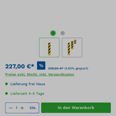
%
227,00 €*
238,00 €*
(4.62% gespart)
Preise exkl. MwSt. inkl. Versandkosten
Lieferung frei Haus
Lieferzeit 4-5 Tage
Produkt Anzahl: Gib den gewünschten We
In den Warenkorb
Stk.