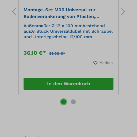
Montage-Set M06 Universal zur
M
Bodenverankerung von Pfosten,
B
Rammschutz, Stahlwinkeln usw.
R
Außenmaße: Ø 12 x 100 mmbestehend
A
aus:6 Stück Universaldübel mit Schraube,
a
mm
und Unterlegscheibe 12/100 mm
S
z
u
36,10 €*
4
38,00 €*
en
Merken
In den Warenkorb