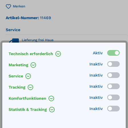
Merken
Artikel-Nummer:
11469
Service
Lieferung frei Haus
Zertifizierte Qualität
Aktiv
Technisch erforderlich
Inaktiv
Marketing
Inaktiv
Service
Inaktiv
Tracking
Beschreibung
Inaktiv
Komfortfunktionen
Höhe: 1200 mm Seitenlänge: 160
mmhochbelastbar, aus Gütestahl zum Aufdübeln
Inaktiv
Statistik & Tracking
gemäß Sicherheitsrichtlinie BGR 234 und DIN
4844…
Mehr