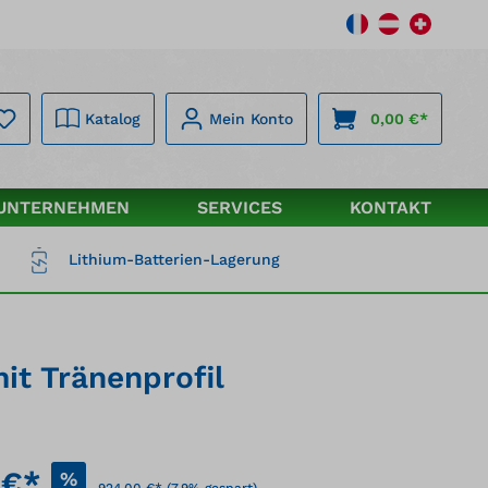
Katalog
Mein Konto
0,00 €*
UNTERNEHMEN
SERVICES
KONTAKT
Lithium-Batterien-Lagerung
it Tränenprofil
 €*
%
924,00 €*
(7.9% gespart)