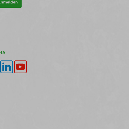
 anmelden
IA