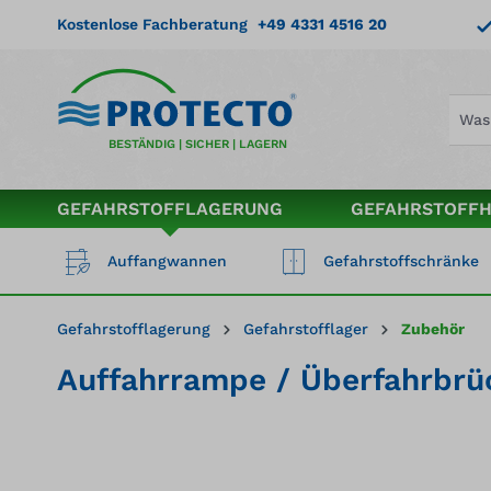
springen
Zur Hauptnavigation springen
Kostenlose Fachberatung
+49 4331 4516 20
BESTÄNDIG | SICHER | LAGERN
GEFAHRSTOFFLAGERUNG
GEFAHRSTOFF
Auffangwannen
Gefahrstoffschränke
Gefahrstofflagerung
Gefahrstofflager
Zubehör
Auffahrrampe / Überfahrbrüc
Bildergalerie überspringen