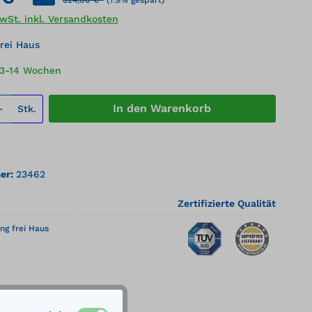
MwSt. inkl. Versandkosten
rei Haus
13-14 Wochen
 Anzahl: Gib den gewünschten Wert ei
In den Warenkorb
Stk.
er:
23462
Zertifizierte Qualität
ng frei Haus