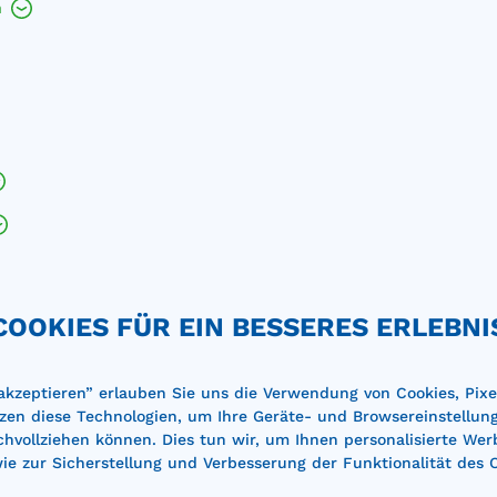
h
oder Hubwagen
COOKIES FÜR EIN BESSERES ERLEBNI
 akzeptieren” erlauben Sie uns die Verwendung von Cookies, Pixe
zen diese Technologien, um Ihre Geräte- und Browsereinstellun
achvollziehen können. Dies tun wir, um Ihnen personalisierte Wer
e zur Sicherstellung und Verbesserung der Funktionalität des 