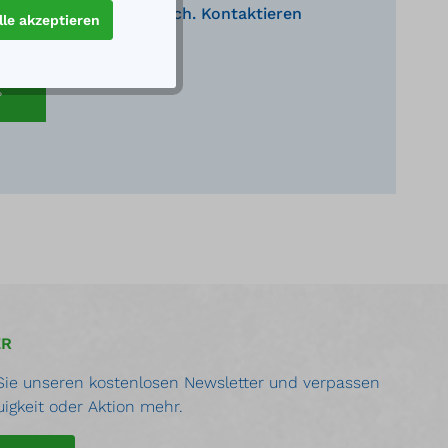
nden Produkte behilflich. Kontaktieren
lle akzeptieren
eratung.
ER
ie unseren kostenlosen Newsletter und verpassen
uigkeit oder Aktion mehr.