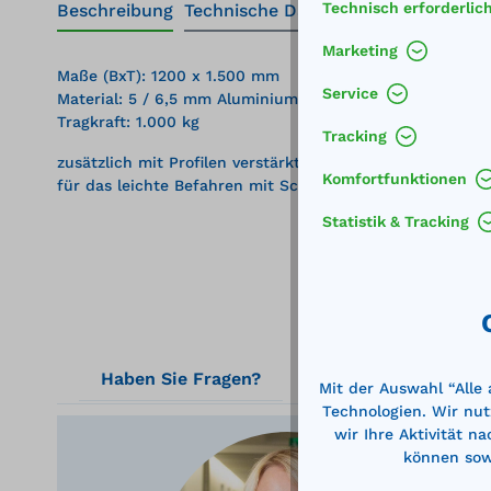
Technisch erforderlic
Beschreibung
Technische Daten
Marketing
Maße (BxT): 1200 x 1.500 mm
Service
Material: 5 / 6,5 mm Aluminiumblech mit Tränenprofil
Tragkraft: 1.000 kg
Tracking
zusätzlich mit Profilen verstärkt
Komfortfunktionen
für das leichte Befahren mit Schubkarren, Sackkarren 
Statistik & Tracking
Haben Sie Fragen?
Mit der Auswahl “Alle
Technologien. Wir nut
wir Ihre Aktivität n
können sowi