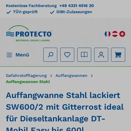
Kostenlose Fachberatung
+49 4331 4516 20
alt springen
TÜV-geprüft
DIBt-Zulassungen
BESTÄNDIG | SICHER | LAGERN
Menü
Gefahrstofflagerung
Auffangwannen
Auffangwannen Stahl
Auffangwanne Stahl lackiert
SW600/2 mit Gitterrost ideal
für Dieseltankanlage DT-
Mobil Easy bis 600l