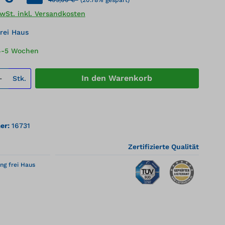
MwSt. inkl. Versandkosten
rei Haus
 4-5 Wochen
 Anzahl: Gib den gewünschten Wert ei
In den Warenkorb
Stk.
er:
16731
Zertifizierte Qualität
ng frei Haus