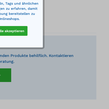
ln, Tags und ähnlichen
gen zu erfahren, damit
bung bereitstellen zu
Onlineshops.
lle akzeptieren
nden Produkte behilflich. Kontaktieren
eratung.