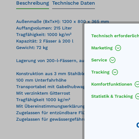
Beschreibung
Technische Daten
Außenmaße (BxTxH): 1200 x 800 x 365 mm
Auffangvolumen: 215 Liter
Tragfähigkeit: 1000 kg/m²
Technisch erforderlic
Kapazität: 2 Fässer à 200 l
Gewicht: 72 kg
Marketing
Service
Lagerung von 200-l-Fässern, auch mit 60-l-Fässern und
Tracking
Konstruktion aus 3 mm Stahlblech
100 mm Unterfahrhöhe
Komfortfunktionen
Transportabel mit Gabelhubwagen und Gabelstapler
Mit verzinktem Gitterrost
Statistik & Tracking
Tragfähigkeit 1000 kg/m²
Mit Übereinstimmungserklärung (ÜHP) gem. StawaR
Zugelassen für entzündbare Flüssigkeiten der GHS-Kateg
Zugelassen für gewässergefährdende Flüssigkeiten der 