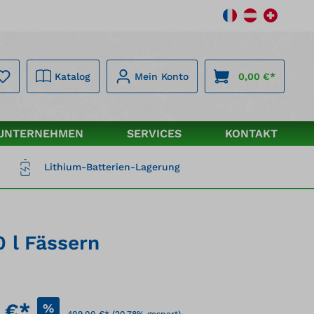
Katalog
Mein Konto
0,00 €*
UNTERNEHMEN
SERVICES
KONTAKT
Lithium-Batterien-Lagerung
 l Fässern
 €*
%
409,00 €*
(20.78% gespart)