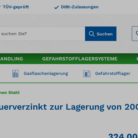
TÜV-geprüft
DIBt-Zulassungen
Suchen
HANDLING
GEFAHRSTOFFLAGERSYSTEME
Gasflaschenlagerung
Gefahrstofflager
nen Stahl
rverzinkt zur Lagerung von 200
324,00