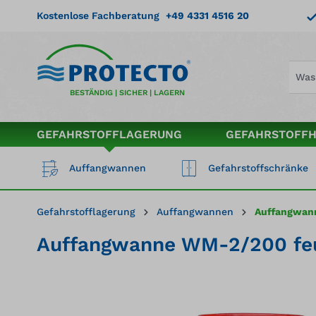
springen
Zur Hauptnavigation springen
Kostenlose Fachberatung
+49 4331 4516 20
BESTÄNDIG | SICHER | LAGERN
GEFAHRSTOFFLAGERUNG
GEFAHRSTOFF
Auffangwannen
Gefahrstoffschränke
Gefahrstofflagerung
Auffangwannen
Auffangwan
Auffangwanne WM-2/200 feue
Bildergalerie überspringen