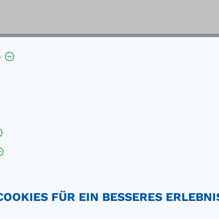
h
 Kleingebinden kombinierbar
orien 1-3
GHS-Kategorien 1-4
COOKIES FÜR EIN BESSERES ERLEBNI