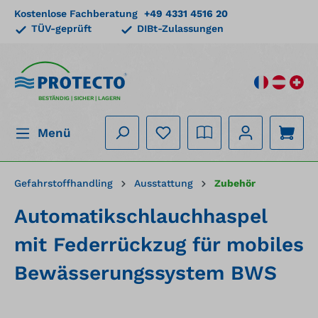
Kostenlose Fachberatung
+49 4331 4516 20
alt springen
TÜV-geprüft
DIBt-Zulassungen
BESTÄNDIG | SICHER | LAGERN
Menü
Gefahrstoffhandling
Ausstattung
Zubehör
Automatikschlauchhaspel
mit Federrückzug für mobiles
Bewässerungssystem BWS