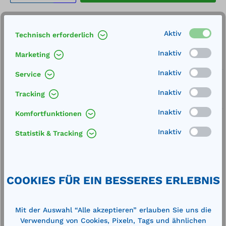
Merken
Aktiv
Technisch erforderlich
Artikel-Nummer:
710862
Inaktiv
Marketing
Service
Inaktiv
Service
Lieferung frei Haus
Inaktiv
Tracking
Zertifizierte Qualität
Inaktiv
Komfortfunktionen
Inaktiv
Statistik & Tracking
Beschreibung
COOKIES FÜR EIN BESSERES ERLEBNIS
Stahl lackiertschwenkbar (mit
Verbindungsschlauch zur Pumpe)für 40 m
Wasserschlauch ¾" oder für 30 m Wasserschlauch
Mit der Auswahl “Alle akzeptieren” erlauben Sie uns die
1" (Zube…
Mehr
Verwendung von Cookies, Pixeln, Tags und ähnlichen