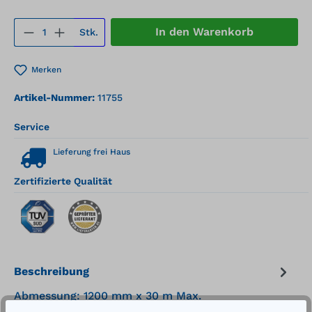
Produkt Anzahl: Gib den gewünschten We
In den Warenkorb
Stk.
Merken
Artikel-Nummer:
11755
Service
Lieferung frei Haus
Zertifizierte Qualität
Beschreibung
Abmessung: 1200 mm x 30 m Max.