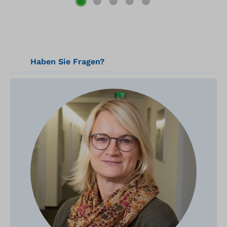
problemlose Aufnahme mit Besen,
Schaufel oder Kehrmaschine Optisches
Warnsystem bei Säuren und Laugen
durch Indikatorwirkung: bei Laugen oder
alkalischen Substanzen > PH 8 verfärbt
sich Power-Safe ® rot! bei Kontakt mit
verschiedenen Säuren < PH 4 verfärbt
Haben Sie Fragen?
sich Power-Safe ® gelb! (durch
Bleichmittel kann dieser Effekt nach
kurzer Zeit wechseln)