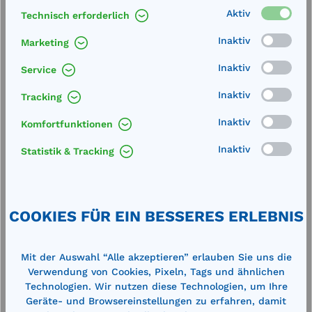
Aufnahmekapazität / Verpackungseinheit: 154
Aktiv
Technisch erforderlich
LiterCemsorb Material aus einer staubfreien,
hoch…
Mehr
Inaktiv
Marketing
Technische Daten
Inaktiv
Service
Downloads
Inaktiv
Tracking
Inaktiv
Komfortfunktionen
Inaktiv
Statistik & Tracking
Produktgalerie überspringen
Cross-Selling
COOKIES FÜR EIN BESSERES ERLEBNIS
Mit der Auswahl “Alle akzeptieren” erlauben Sie uns die
%
%
Verwendung von Cookies, Pixeln, Tags und ähnlichen
Technologien. Wir nutzen diese Technologien, um Ihre
Geräte- und Browsereinstellungen zu erfahren, damit