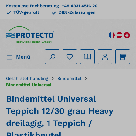
Kostenlose Fachberatung
+49 4331 4516 20
alt springen
TÜV-geprüft
DIBt-Zulassungen
BESTÄNDIG | SICHER | LAGERN
Menü
Gefahrstoffhandling
Bindemittel
Bindemittel Universal
Bindemittel Universal
Teppich 12/30 grau Heavy
dreilagig, 1 Teppich /
Plastikbeutel