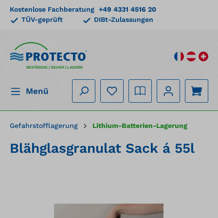
Kostenlose Fachberatung
+49 4331 4516 20
alt springen
TÜV-geprüft
DIBt-Zulassungen
BESTÄNDIG | SICHER | LAGERN
Menü
Gefahrstofflagerung
Lithium-Batterien-Lagerung
Blähglasgranulat Sack á 55l
Bildergalerie überspringen