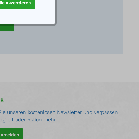
lle akzeptieren
eratung.
ER
ie unseren kostenlosen Newsletter und verpassen
uigkeit oder Aktion mehr.
 anmelden