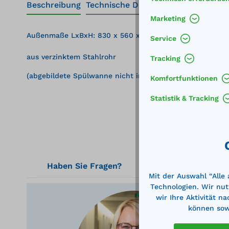
Beschreibung
Technische Daten
Marketing
Außenmaße LxBxH: 830 x 560 x 810 mm
Service
aus verzinktem Stahlrohr
Tracking
(abgebildete Spülwanne nicht im Lieferumfang enthalte
Komfortfunktionen
Statistik & Tracking
Haben Sie Fragen?
Mit der Auswahl “Alle
Technologien. Wir nut
wir Ihre Aktivität n
können sowi
Ger