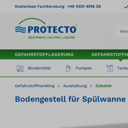
springen
Zur Hauptnavigation springen
Kostenlose Fachberatung
+49 4331 4516 20
BESTÄNDIG | SICHER | LAGERN
GEFAHRSTOFFLAGERUNG
GEFAHRSTOFF
Bindemittel
Pumpen
Tanka
Gefahrstoffhandling
Ausstattung
Zubehör
Bodengestell für Spülwanne 
Bildergalerie überspringen