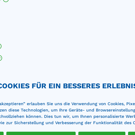
n)
COOKIES FÜR EIN BESSERES ERLEBNI
 akzeptieren” erlauben Sie uns die Verwendung von Cookies, Pixe
zen diese Technologien, um Ihre Geräte- und Browsereinstellun
achvollziehen können. Dies tun wir, um Ihnen personalisierte Wer
e zur Sicherstellung und Verbesserung der Funktionalität des 
ne sind wir Ihnen bei der Planung und Auswahl der passe