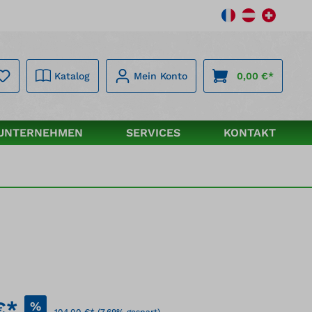
Katalog
Mein Konto
0,00 €*
UNTERNEHMEN
SERVICES
KONTAKT
€*
%
104,00 €*
(7.69% gespart)