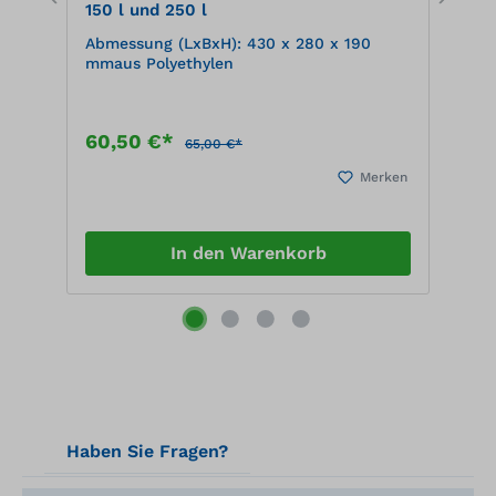
150 l und 250 l
Abmessung (LxBxH): 430 x 280 x 190
W
mmaus Polyethylen
P
em
W
60,50 €*
1
65,00 €*
en
Merken
In den Warenkorb
Haben Sie Fragen?