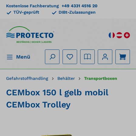
Kostenlose Fachberatung
+49 4331 4516 20
alt springen
TÜV-geprüft
DIBt-Zulassungen
BESTÄNDIG | SICHER | LAGERN
Menü
Gefahrstoffhandling
Behälter
Transportboxen
CEMbox 150 l gelb mobil
CEMbox Trolley
Bildergalerie überspringen