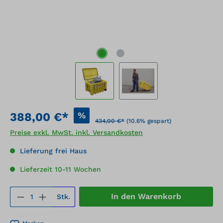
%
388,00 €*
434,00 €*
(10.6% gespart)
Preise exkl. MwSt. inkl. Versandkosten
Lieferung frei Haus
Lieferzeit 10-11 Wochen
Produkt Anzahl: Gib den gewünschten We
In den Warenkorb
Stk.