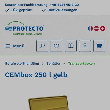
Kostenlose Fachberatung
+49 4331 4516 20
alt springen
TÜV-geprüft
DIBt-Zulassungen
BESTÄNDIG | SICHER | LAGERN
Menü
Gefahrstoffhandling
Behälter
Transportboxen
CEMbox 250 l gelb
Bildergalerie überspringen