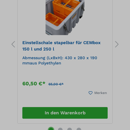
l
Einstellschale stapelbar für CEMbox
E
150 l und 250 l
u
Abmessung (LxBxH): 430 x 280 x 190
A
mmaus Polyethylen
60,50 €*
6
65,00 €*
en
Merken
In den Warenkorb