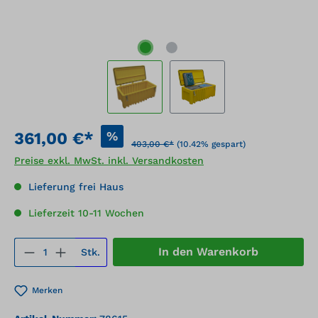
%
361,00 €*
403,00 €*
(10.42% gespart)
Preise exkl. MwSt. inkl. Versandkosten
Lieferung frei Haus
Lieferzeit 10-11 Wochen
Produkt Anzahl: Gib den gewünschten We
In den Warenkorb
Stk.
Merken