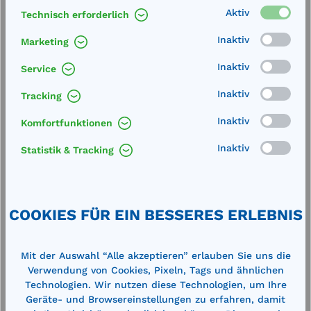
Aktiv
Technisch erforderlich
Inaktiv
Marketing
Inaktiv
Produktgalerie überspringen
Service
Cross-Selling
Inaktiv
Tracking
Inaktiv
Komfortfunktionen
%
%
Inaktiv
Statistik & Tracking
COOKIES FÜR EIN BESSERES ERLEBNIS
Mit der Auswahl “Alle akzeptieren” erlauben Sie uns die
Verwendung von Cookies, Pixeln, Tags und ähnlichen
CEMbox 150 l gelb
C
Technologien. Wir nutzen diese Technologien, um Ihre
Geräte- und Browsereinstellungen zu erfahren, damit
Abmessung (LxBxH): 800 x 600 x 530 mm
A