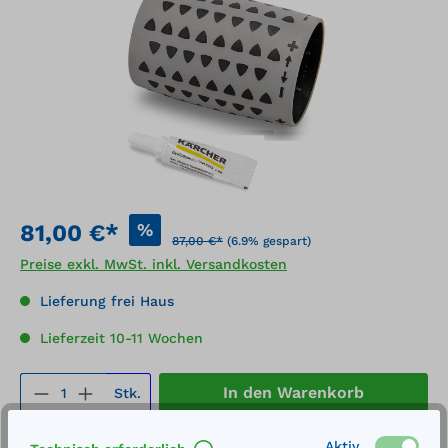
%
81,00 €*
87,00 €*
(6.9% gespart)
Preise exkl. MwSt. inkl. Versandkosten
Lieferung frei Haus
Lieferzeit 10-11 Wochen
Produkt Anzahl: Gib den gewünschten We
In den Warenkorb
Stk.
Aktiv
Merken