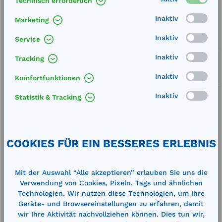
Technisch erforderlich
Inaktiv
Artikel-Nummer:
711702
Marketing
Inaktiv
Service
Service
Inaktiv
Lieferung frei Haus
Tracking
Inaktiv
Komfortfunktionen
Zertifizierte Qualität
Inaktiv
Statistik & Tracking
COOKIES FÜR EIN BESSERES ERLEBNIS
Beschreibung
Technische Daten
Mit der Auswahl “Alle akzeptieren” erlauben Sie uns die
Verwendung von Cookies, Pixeln, Tags und ähnlichen
Technologien. Wir nutzen diese Technologien, um Ihre
Geräte- und Browsereinstellungen zu erfahren, damit
wir Ihre Aktivität nachvollziehen können. Dies tun wir,