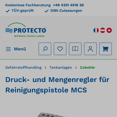
Kostenlose Fachberatung
+49 4331 4516 20
alt springen
TÜV-geprüft
DIBt-Zulassungen
BESTÄNDIG | SICHER | LAGERN
Menü
Gefahrstoffhandling
Tankanlagen
Zubehör
Druck- und Mengenregler für
Reinigungspistole MCS
Bildergalerie überspringen