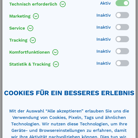
Aktiv
Technisch erforderlich
Artikel-Nummer:
71394
Inaktiv
Marketing
Service
Inaktiv
Service
Lieferung frei Haus
Inaktiv
Tracking
Zertifizierte Qualität
Inaktiv
Komfortfunktionen
Inaktiv
Statistik & Tracking
Beschreibung
COOKIES FÜR EIN BESSERES ERLEBNIS
inkl. 2 Kontermuttern Werkstoff: Messing
Technische Daten
Mit der Auswahl “Alle akzeptieren” erlauben Sie uns die
Verwendung von Cookies, Pixeln, Tags und ähnlichen
Technologien. Wir nutzen diese Technologien, um Ihre
Geräte- und Browsereinstellungen zu erfahren, damit
wir Ihre Aktivität nachvollziehen können. Dies tun wir,