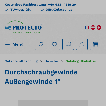
Kostenlose Fachberatung
+49 4331 4516 20
alt springen
TÜV-geprüft
DIBt-Zulassungen
BESTÄNDIG | SICHER | LAGERN
Menü
Gefahrstoffhandling
Behälter
Gefahrgutbehälter
Durchschraubgewinde
Außengewinde 1"
Bildergalerie überspringen