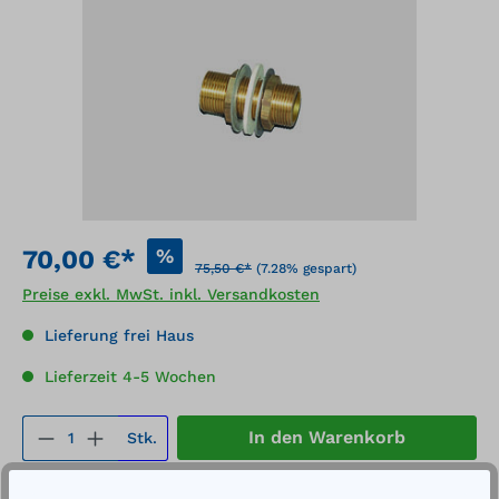
%
70,00 €*
75,50 €*
(7.28% gespart)
Preise exkl. MwSt. inkl. Versandkosten
Lieferung frei Haus
Lieferzeit 4-5 Wochen
Produkt Anzahl: Gib den gewünschten We
In den Warenkorb
Stk.
Merken