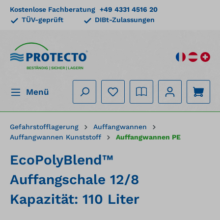
Kostenlose Fachberatung
+49 4331 4516 20
alt springen
TÜV-geprüft
DIBt-Zulassungen
BESTÄNDIG | SICHER | LAGERN
Menü
Gefahrstofflagerung
Auffangwannen
Auffangwannen Kunststoff
Auffangwannen PE
EcoPolyBlend™
Auffangschale 12/8
Kapazität: 110 Liter