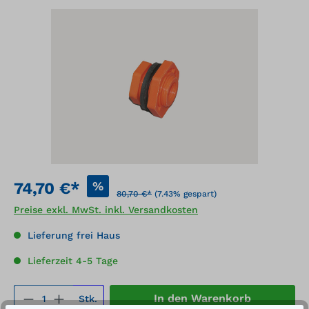
Bildergalerie überspringen
%
74,70 €*
80,70 €*
(7.43% gespart)
Preise exkl. MwSt. inkl. Versandkosten
Lieferung frei Haus
Lieferzeit 4-5 Tage
Produkt Anzahl: Gib den gewünschten We
In den Warenkorb
Stk.