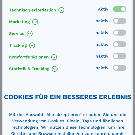
Aktiv
Technisch erforderlich
Merken
Inaktiv
Marketing
Artikel-Nummer:
71518
Inaktiv
Service
Service
Inaktiv
Tracking
Lieferung frei Haus
Inaktiv
Komfortfunktionen
Zertifizierte Qualität
Inaktiv
Statistik & Tracking
COOKIES FÜR EIN BESSERES ERLEBNIS
Beschreibung
Außengewinde 2" Innengewinde 1 1/2"
Mit der Auswahl “Alle akzeptieren” erlauben Sie uns die
Technische Daten
Verwendung von Cookies, Pixeln, Tags und ähnlichen
Technologien. Wir nutzen diese Technologien, um Ihre
Geräte- und Browsereinstellungen zu erfahren, damit