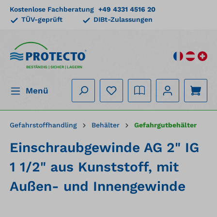
Kostenlose Fachberatung
+49 4331 4516 20
alt springen
TÜV-geprüft
DIBt-Zulassungen
BESTÄNDIG | SICHER | LAGERN
Menü
Gefahrstoffhandling
Behälter
Gefahrgutbehälter
Einschraubgewinde AG 2" IG
1 1/2" aus Kunststoff, mit
Außen- und Innengewinde