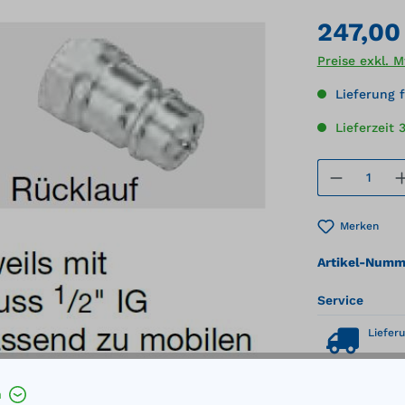
247,00
Preise exkl. 
Lieferung f
Lieferzeit
Produkt
Merken
Artikel-Numm
Service
Lieferu
h