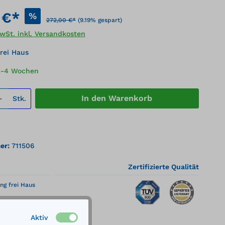
 €*
%
272,00 €*
(9.19% gespart)
MwSt. inkl. Versandkosten
rei Haus
 3-4 Wochen
 Anzahl: Gib den gewünschten Wert ei
In den Warenkorb
Stk.
er:
711506
Zertifizierte Qualität
ng frei Haus
Aktiv