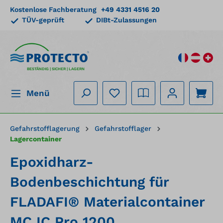
Kostenlose Fachberatung
+49 4331 4516 20
alt springen
TÜV-geprüft
DIBt-Zulassungen
BESTÄNDIG | SICHER | LAGERN
Menü
Gefahrstofflagerung
Gefahrstofflager
Lagercontainer
Epoxidharz-
Bodenbeschichtung für
FLADAFI® Materialcontainer
MC IC Pro 1200