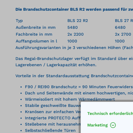
Die Brandschutzcontainer BLS R2 werden passend für zwe
Typ
BLS 22 R2
BLS 27 
Außenbreite in mm
5480
6480
Fachbreite in mm
2x 2200
2x 2700
Auffangvolumen in l
1000
1000
Ausführungsvarianten in je 3 verschiedenen Höhen (Fach
Das Regal-Brandschutzlager verfügt im Standard über ei
Lagerebenen / Lagerkapazität erhöhen.
Vorteile in der Standardausstattung Brandschutzcontain
F90 / REI90 Brandschutz = 90 Minuten Feuerwiderst
Dach und Seitenwände mit einem hochwertigen, nich
Wärmeisoliert mit hohem Wärmedämmwert
Stabile geschweißte Bauweise
Kranösen zur einfachen Verbringung
Technisch erforderlic
Integrierte PROTECTO Auffangwanne aus Stahlblec
Stellebene mit herausnehmbaren verzinkten Gitterr
Marketing
Selbstschließende Türen