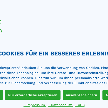
 konkrete Angebote über ein gesetzeskonformes Brandschutzcont
COOKIES FÜR EIN BESSERES ERLEBNI
en Sie uns dazu einfach unter
shop@protecto.de
oder nutzen Sie
 akzeptieren” erlauben Sie uns die Verwendung von Cookies, Pixe
zen diese Technologien, um Ihre Geräte- und Browsereinstellun
achvollziehen können. Dies tun wir, um Ihnen personalisierte Wer
e zur Sicherstellung und Verbesserung der Funktionalität des 
Nur erforderliche akzeptieren
Auswahl speichern
A
- Impressum
- Datenschutz
- AGB