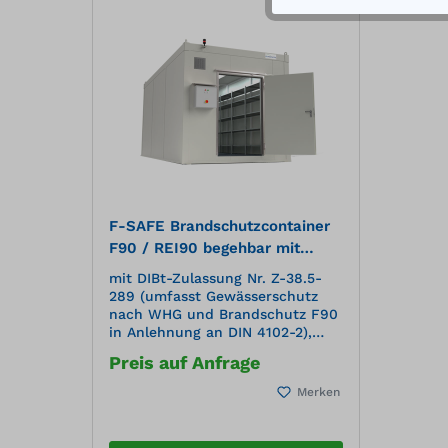
F-SAFE Brandschutzcontainer
F90 / REI90 begehbar mit
DIBt-Zulassung und
mit DIBt-Zulassung Nr. Z-38.5-
Klassifizierungsbericht
289 (umfasst Gewässerschutz
nach WHG und Brandschutz F90
in Anlehnung an DIN 4102-2),
Klassifizierungsbericht (REI90 in
Preis auf Anfrage
Anlehnung an EN 13501-2) und
CE-Konformitätserklärung,
Merken
gefertigt nach DIN EN 1090-2zur
Lagerung wassergefährdender
Flüssigkeiten (WGK 1-3),