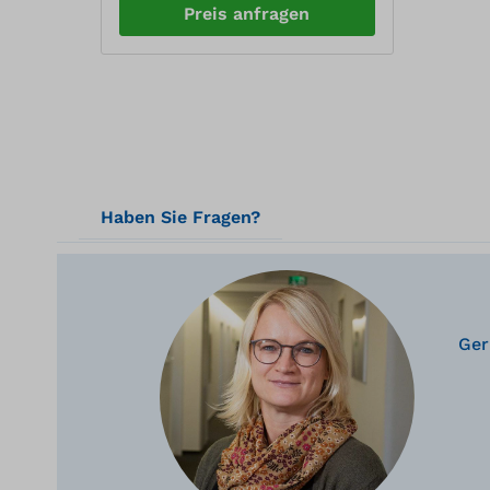
entzündlicher, toxischer oder
Preis anfragen
oxidierender Stoffe unter
Einhaltung der
Zusammenlagerungsverbote
gemäß TRGS 510,
Medienbeständig der
Auffangwanne gemäß DIN EN
12285-1 Anhang B Die
begehbaren
Brandschutzcontainer BLS mit
DIBt-Zulassung von PROTECTO
Haben Sie Fragen?
sind von innen und außen 90
Minuten feuerbeständige
Brandschutzlager aus Stahl,
d.h.F90 = 90 Minuten
Feuerwiderstand von innen nach
außen bzw. außen nach innenSie
Ger
sind ideal geeignet zur Lagerung
wassergefährdender
Flüssigkeiten (WGK 1-3),
entzündlicher, toxischer oder
oxidierender Stoffe unter
Einhaltung der
Zusammenlagerungsverbote
gemäß TRGS 510,