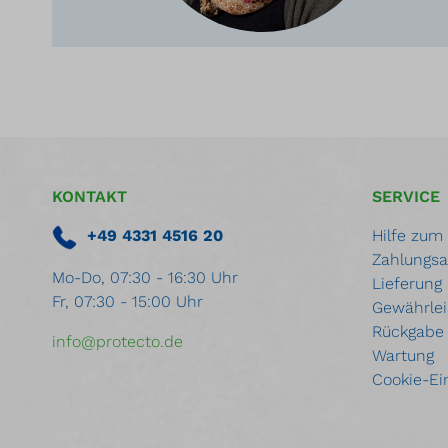
Medienbeständigkeit gemäß DIN
6601.Sie besitzen eine integrierte
Auffangwanne und sind für die
Innen- und Außenaufstellung
geeignet. Jeder
Brandschutzcontainer bildet
einen in sich geschlossenen
Brandabschnitt.Die
Brandschutzcontainer BLS
werden in zwei Typen-Reihen
gefertigt:TypBLS 24BLS
KONTAKT
SERVICE
29Außenmaße (BxH) in mm2427
x 25112827 x 2911Innenmaße
+49 4331 4516 20
Hilfe zum
(BxH)2095 x 21002495 x
Zahlungsa
2500Beide Typen-Reihen sind
Mo-Do, 07:30 - 16:30 Uhr
standardmäßig in den Längen
Lieferung
Fr, 07:30 - 15:00 Uhr
2576 - 12136 mm (Außenmaße)
Gewährlei
bzw. 2070 - 11630 mm
Rückgabe
(Innenmaße) in je 1200 mm
info@protecto.de
Schritten verfügbar. Vorteile in
Wartung
der Standardausstattung
Cookie-Ei
Brandschutzcontainer:F90-
Brandschutz innen & außenDach
und Seitenwände mit einem
hochwertigen, nichtbrennbaren