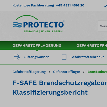
springen
Zur Hauptnavigation springen
Kostenlose Fachberatung
+49 4331 4516 20
BESTÄNDIG | SICHER | LAGERN
GEFAHRSTOFFLAGERUNG
GEFAHRSTOFF
Auffangwannen
Gefahrstoffschränke
Gefahrstofflagerung
Gefahrstofflager
Brandschut
F-SAFE Brandschutzregalcon
Klassifizierungsbericht