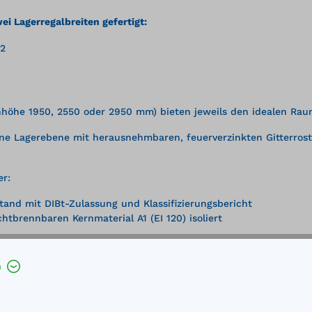
i Lagerregalbreiten gefertigt:
R2
höhe 1950, 2550 oder 2950 mm) bieten jeweils den idealen Raum 
ne Lagerebene mit herausnehmbaren, feuerverzinkten Gitterrost
er:
and mit DIBt-Zulassung und Klassifizierungsbericht
tbrennbaren Kernmaterial A1 (EI 120) isoliert
h
h - zugelassen nach WHG / AwSV
osten, Belastung: 1200 kg/m²