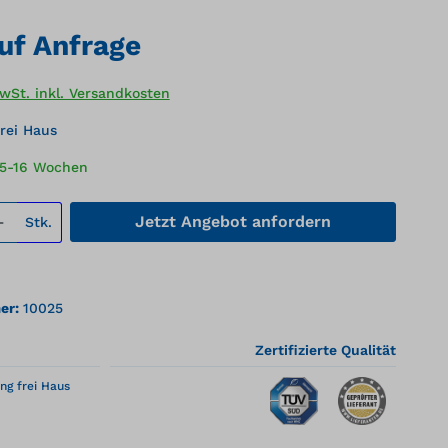
auf Anfrage
MwSt. inkl. Versandkosten
rei Haus
15-16 Wochen
 Anzahl: Gib den gewünschten Wert ei
Jetzt Angebot anfordern
Stk.
er:
10025
Zertifizierte Qualität
ng frei Haus