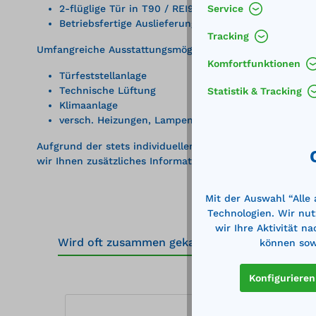
2-flüglige Tür in T90 / REI90
Service
Betriebsfertige Auslieferung
Tracking
Umfangreiche Ausstattungsmöglichkeiten:
Komfortfunktionen
Türfeststellanlage
Technische Lüftung
Statistik & Tracking
Klimaanlage
versch. Heizungen, Lampen
Aufgrund der stets individuellen Anforderungen können
wir Ihnen zusätzliches Informationsmaterial. Kontaktier
Mit der Auswahl “Alle
Technologien. Wir nut
wir Ihre Aktivität n
Wird oft zusammen gekauft
Zubehör
7
können sowi
Konfigurieren
Produktgalerie überspringen