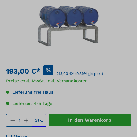
%
193,00 €*
213,00 €*
(9.39% gespart)
Preise exkl. MwSt. inkl. Versandkosten
Lieferung frei Haus
Lieferzeit 4-5 Tage
Produkt Anzahl: Gib den gewünschten We
In den Warenkorb
Stk.
Merken