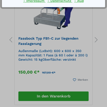
- Impressum
- Datenschutz
- AGB
sie haben einen sehr guten Brennwert,
der Ascherückstand ist kleiner 0,05%.
Durch das einfache Handling sind die
Tüscher sehr gut präventiv einsetzbar.
Fassbock Typ FB1-C zur liegenden
F
Fasslagerung
F
Außenmaße (LxBxH): 600 x 600 x 350
A
00
mm Kapazität: 1 Fass (á 60 l oder á 200 l)
m
Gewicht: 15 kgOberfläche: verzinkt
l
150,00 €*
2
167,00 €*
en
Merken
In den Warenkorb