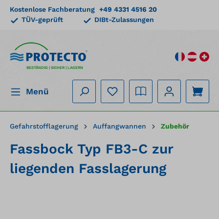
Kostenlose Fachberatung
+49 4331 4516 20
alt springen
TÜV-geprüft
DIBt-Zulassungen
BESTÄNDIG | SICHER | LAGERN
Menü
Gefahrstofflagerung
Auffangwannen
Zubehör
Fassbock Typ FB3-C zur
liegenden Fasslagerung
Bildergalerie überspringen