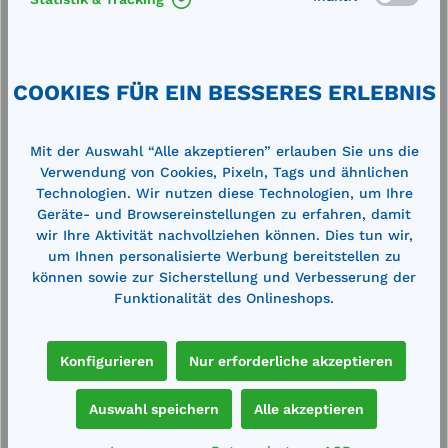
Aufnahmekapazität, im Spenderkarton,
Abmessung: 400 x 500 mm Perforation in
grau
der Breite Max. Aufnahmekapazität /
Verpackungseinheit: 108 Liter (1,08
Liter/Tuch)Material: hochsaugfähige
Polypropylenfasern grau: nimmt alle
COOKIES FÜR EIN BESSERES ERLEBNIS
107,00 €*
Flüssigkeiten auf, ideal zur Aufnahme von
121,00 €*
Öl und ChemikalienDie Cemsorb-Tücher
Merken
sind ideal für die Beseitigung von
Mit der Auswahl “Alle akzeptieren” erlauben Sie uns die
Flüssigkeiten oder Leckagen in allen
Verwendung von Cookies, Pixeln, Tags und ähnlichen
Arbeitsbereichen. Dank des geringen
Gewichts sind die Absorptionsvliese
Technologien. Wir nutzen diese Technologien, um Ihre
In den Warenkorb
schnell einsetzbar. Die Flüssigkeit wird
Geräte- und Browsereinstellungen zu erfahren, damit
sofort zuverlässig aufgesaugt. Die
wir Ihre Aktivität nachvollziehen können. Dies tun wir,
Bindevlies sind besonders
um Ihnen personalisierte Werbung bereitstellen zu
Benutzerfreundlich da mittig perforiert.
können sowie zur Sicherstellung und Verbesserung der
Die Absorptionstücher verursachen
Funktionalität des Onlineshops.
keinen Staub und müssen nicht
Produktgalerie überspringen
Cross-Selling
aufwendig zusammengekehrt werden. Im
Vergleich zu Granulaten lässt sich die
Verbrauchsmenge sehr gut und einfach
Konfigurieren
Nur erforderliche akzeptieren
kontrollieren. Cemsorb-Tücher sind durch
das geringe Eigengewicht sehr günstig
%
%
bei den Entsorgungskosten. Die
Auswahl speichern
Alle akzeptieren
Industriebindevliese werden in der Regel
nach dem Gebrauch thermisch verwertet,