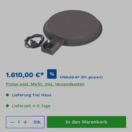
Bildergalerie überspringen
%
1.610,00 €*
1.750,00 €*
(8% gespart)
Preise exkl. MwSt. inkl. Versandkosten
Lieferung frei Haus
Lieferzeit 4-5 Tage
Produkt Anzahl: Gib den gewünschten We
In den Warenkorb
Stk.