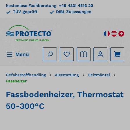
Kostenlose Fachberatung
+49 4331 4516 20
alt springen
TÜV-geprüft
DIBt-Zulassungen
BESTÄNDIG | SICHER | LAGERN
Menü
Gefahrstoffhandling
Ausstattung
Heizmäntel
Fassheizer
Fassbodenheizer, Thermostat
50-300°C