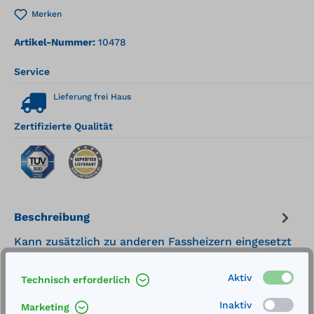
Merken
Artikel-Nummer:
10478
Service
Lieferung frei Haus
Zertifizierte Qualität
Beschreibung
Kann zusätzlich zu anderen Fassheizern eingesetzt
werden. Technische Spezifikationen: Heizelement
Isolierung: 50 mm. Steinw…
Mehr
Aktiv
Technisch erforderlich
Technische Daten
Inaktiv
Marketing