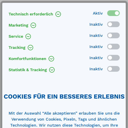
Merken
Aktiv
Technisch erforderlich
Artikel-Nummer:
16054
Inaktiv
Marketing
Service
Inaktiv
Service
Lieferung frei Haus
Inaktiv
Tracking
Zertifizierte Qualität
Inaktiv
Komfortfunktionen
Inaktiv
Statistik & Tracking
Beschreibung
COOKIES FÜR EIN BESSERES ERLEBNIS
Abmessung (LxBxH): 875 x 675 x 335 mm
Spannbereich: 560 - 600 mm Tragkraft: 350 kg
Oberfläche: lackiert RAL 2000 gelborange…
Mehr
Mit der Auswahl “Alle akzeptieren” erlauben Sie uns die
Verwendung von Cookies, Pixeln, Tags und ähnlichen
Technische Daten
Technologien. Wir nutzen diese Technologien, um Ihre