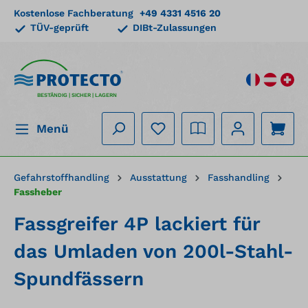
Kostenlose Fachberatung
+49 4331 4516 20
alt springen
TÜV-geprüft
DIBt-Zulassungen
BESTÄNDIG | SICHER | LAGERN
Menü
Gefahrstoffhandling
Ausstattung
Fasshandling
Fassheber
Fassgreifer 4P lackiert für
das Umladen von 200l-Stahl-
Spundfässern