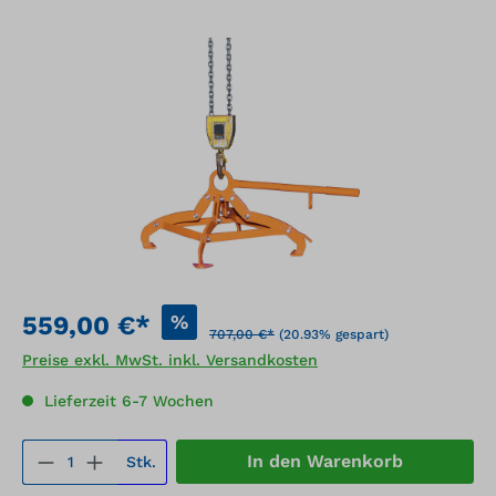
Bildergalerie überspringen
%
559,00 €*
707,00 €*
(20.93% gespart)
Preise exkl. MwSt. inkl. Versandkosten
Lieferzeit 6-7 Wochen
Produkt Anzahl: Gib den gewünschten We
In den Warenkorb
Stk.