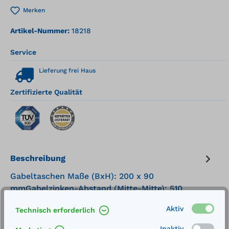
Merken
Artikel-Nummer:
18218
Service
Lieferung frei Haus
Zertifizierte Qualität
Beschreibung
Gabeltaschen Maße (BxH): 200 x 90
mmGabelzinken-Abstand (Mitte-Mitte): 510
mmFassmantel Ø 570 mmGabellänge: 800
Aktiv
Technisch erforderlich
mmTraglast:…
Mehr
Inaktiv