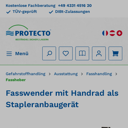
Kostenlose Fachberatung
+49 4331 4516 20
alt springen
TÜV-geprüft
DIBt-Zulassungen
BESTÄNDIG | SICHER | LAGERN
Menü
Gefahrstoffhandling
Ausstattung
Fasshandling
Fassheber
Fasswender mit Handrad als
Stapleranbaugerät