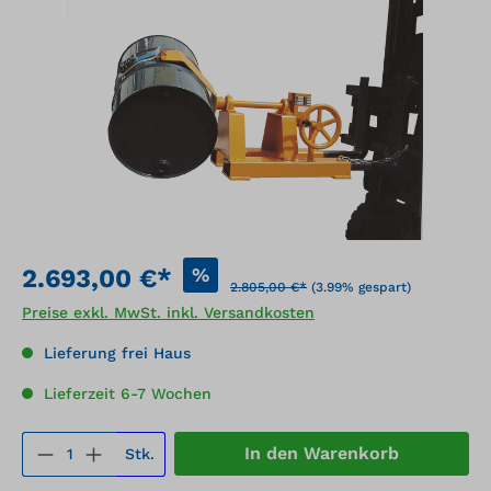
Bildergalerie überspringen
%
2.693,00 €*
2.805,00 €*
(3.99% gespart)
Preise exkl. MwSt. inkl. Versandkosten
Lieferung frei Haus
Lieferzeit 6-7 Wochen
Produkt Anzahl: Gib den gewünschten We
In den Warenkorb
Stk.