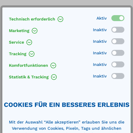
Produkt Anzahl: Gib den gewünschten We
In den Warenkorb
Stk.
Aktiv
Technisch erforderlich
Inaktiv
Merken
Marketing
Inaktiv
Artikel-Nummer:
22891
Service
Inaktiv
Tracking
Service
Inaktiv
Lieferung frei Haus
Komfortfunktionen
Inaktiv
Statistik & Tracking
Zertifizierte Qualität
COOKIES FÜR EIN BESSERES ERLEBNIS
Beschreibung
Mit der Auswahl “Alle akzeptieren” erlauben Sie uns die
durch Einbau zusätzlicher Bodenspriegel
Verwendung von Cookies, Pixeln, Tags und ähnlichen