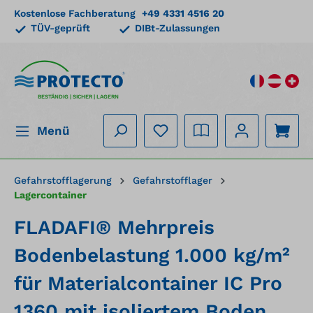
Kostenlose Fachberatung
+49 4331 4516 20
alt springen
TÜV-geprüft
DIBt-Zulassungen
BESTÄNDIG | SICHER | LAGERN
Menü
Gefahrstofflagerung
Gefahrstofflager
Lagercontainer
FLADAFI® Mehrpreis
Bodenbelastung 1.000 kg/m²
für Materialcontainer IC Pro
1360 mit isoliertem Boden