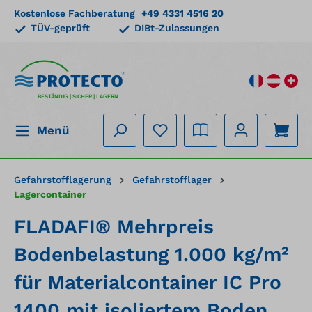
Kostenlose Fachberatung
+49 4331 4516 20
alt springen
TÜV-geprüft
DIBt-Zulassungen
BESTÄNDIG | SICHER | LAGERN
Menü
Gefahrstofflagerung
Gefahrstofflager
Lagercontainer
FLADAFI® Mehrpreis
Bodenbelastung 1.000 kg/m²
für Materialcontainer IC Pro
1400 mit isoliertem Boden