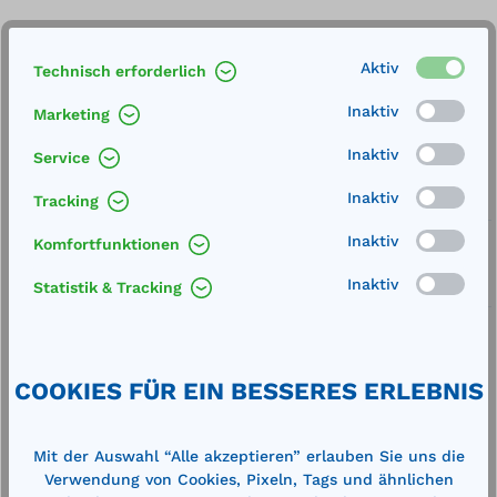
Produkt Anzahl: Gib den gewünschten We
In den Warenkorb
Stk.
Aktiv
Technisch erforderlich
Inaktiv
Merken
Marketing
Inaktiv
Artikel-Nummer:
22892
Service
Inaktiv
Tracking
Service
Inaktiv
Lieferung frei Haus
Komfortfunktionen
Inaktiv
Statistik & Tracking
Zertifizierte Qualität
COOKIES FÜR EIN BESSERES ERLEBNIS
Beschreibung
Mit der Auswahl “Alle akzeptieren” erlauben Sie uns die
durch Einbau zusätzlicher Bodenspriegel
Verwendung von Cookies, Pixeln, Tags und ähnlichen