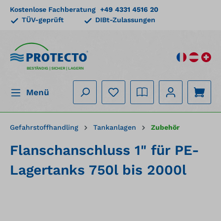
Kostenlose Fachberatung
+49 4331 4516 20
alt springen
TÜV-geprüft
DIBt-Zulassungen
BESTÄNDIG | SICHER | LAGERN
Menü
Gefahrstoffhandling
Tankanlagen
Zubehör
Flanschanschluss 1" für PE-
Lagertanks 750l bis 2000l
Bildergalerie überspringen