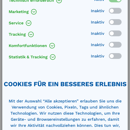
Technisch erforderlich
Inaktiv
Artikel-Nummer:
77736
Marketing
Inaktiv
Service
Service
Inaktiv
Lieferung frei Haus
Tracking
Inaktiv
Komfortfunktionen
Zertifizierte Qualität
Inaktiv
Statistik & Tracking
COOKIES FÜR EIN BESSERES ERLEBNIS
Beschreibung
Technische Daten
Mit der Auswahl “Alle akzeptieren” erlauben Sie uns die
Verwendung von Cookies, Pixeln, Tags und ähnlichen
Technologien. Wir nutzen diese Technologien, um Ihre
Geräte- und Browsereinstellungen zu erfahren, damit
wir Ihre Aktivität nachvollziehen können. Dies tun wir,