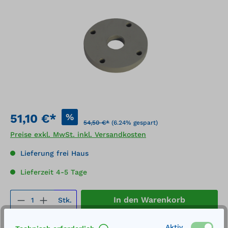
%
51,10 €*
54,50 €*
(6.24% gespart)
Preise exkl. MwSt. inkl. Versandkosten
Lieferung frei Haus
Lieferzeit 4-5 Tage
Produkt Anzahl: Gib den gewünschten We
In den Warenkorb
Stk.
Aktiv
Merken