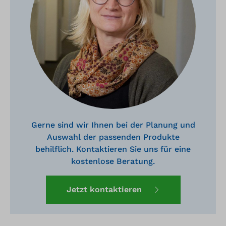
hochwertige Leichtbauweise aus. Die
z
Schnellverschlüsse ermöglichen es, die
s
Heizung einfach am Gaszylinder
L
anzubringen.Das strapazierfähige Material
S
und die sichere Installation des
H
al
Heizmantels macht es auch optimal für
a
den Transport.
u
H
d
Gerne sind wir Ihnen bei der Planung und
Auswahl der passenden Produkte
behilflich. Kontaktieren Sie uns für eine
kostenlose Beratung.
Jetzt kontaktieren