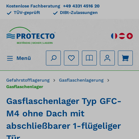
Kostenlose Fachberatung
+49 4331 4516 20
alt springen
TÜV-geprüft
DIBt-Zulassungen
BESTÄNDIG | SICHER | LAGERN
Menü
Gefahrstofflagerung
Gasflaschenlagerung
Gasflaschenlager
Gasflaschenlager Typ GFC-
M4 ohne Dach mit
abschließbarer 1-flügeliger
Tür