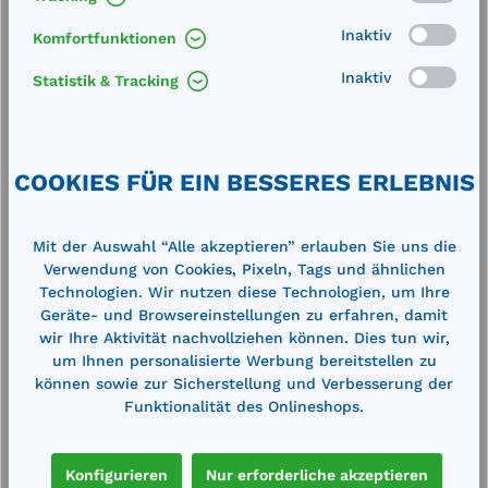
Inaktiv
Komfortfunktionen
Inaktiv
Statistik & Tracking
it
Gasflaschenlager Typ GFC-M1 ohne
G
Dach mit abschließbarer 1-flügeliger
D
Tür
T
Außenmaße (BxTxH): 2100 x 1085 x 2070
A
COOKIES FÜR EIN BESSERES ERLEBNIS
mm Tür (BxH): 980 x 1985 mm Kapazität:
m
32 St.Gasflaschen (B50)für die
4
vorschriftsmäßige Lagerung von
v
Mit der Auswahl “Alle akzeptieren” erlauben Sie uns die
Gasflaschen im Außenbereich gemäß den
G
Verwendung von Cookies, Pixeln, Tags und ähnlichen
1.100,00 €*
1
en
technischen Regeln TRGS 510 (ehemals
t
1.392,00 €*
Technologien. Wir nutzen diese Technologien, um Ihre
technische Regeln Druckgase, TRG 280).
t
en
Merken
Stabile Rahmenkonstruktion Seiten,
S
Geräte- und Browsereinstellungen zu erfahren, damit
Rückwand und Tür aus verzinktem
R
wir Ihre Aktivität nachvollziehen können. Dies tun wir,
Wellgitter abschließbare, 1-flügelige
W
um Ihnen personalisierte Werbung bereitstellen zu
z
Flügeltür zerlegte Anlieferung, inkl.
F
In den Warenkorb
können sowie zur Sicherstellung und Verbesserung der
Verschraubungsmaterial mit
V
Funktionalität des Onlineshops.
Aufbauanleitung zur einfachen
A
Selbstmontage Oberfläche: verzinkt
Konfigurieren
Nur erforderliche akzeptieren