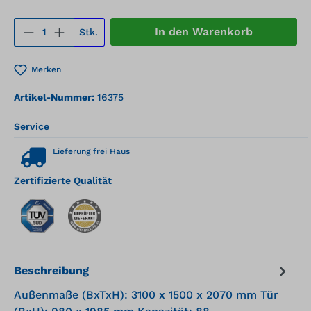
Produkt Anzahl: Gib den gewünschten We
In den Warenkorb
Stk.
Merken
Artikel-Nummer:
16375
Service
Lieferung frei Haus
Zertifizierte Qualität
Beschreibung
Außenmaße (BxTxH): 3100 x 1500 x 2070 mm Tür