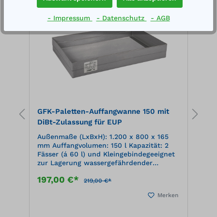
das geringe Eigengewicht sehr günstig
%
%
bei den Entsorgungskosten. Die
- Impressum
- Datenschutz
- AGB
Industriebindevliese werden in der Regel
nach dem Gebrauch thermisch verwertet,
sie haben einen sehr guten Brennwert,
der Ascherückstand ist kleiner 0,05%.
Durch das einfache Handling sind die
Tüscher sehr gut präventiv einsetzbar.
GFK-Paletten-Auffangwanne 150 mit
G
DiBt-Zulassung für EUP
Z
Außenmaße (LxBxH): 1.200 x 800 x 165
A
 l
mm Auffangvolumen: 150 l Kapazität: 2
m
0
Fässer (á 60 l) und Kleingebindegeeignet
8
zur Lagerung wassergefährdender
l
Flüssigkeiten mit DiBt-Zulassung
w
197,00 €*
3
he
korrosionsbeständig, hohe chemische
D
219,00 €*
Beständigkeito optionale Befestigung
c
en
Merken
unter Zubehör erhältlich
h
G