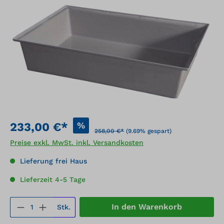
Bildergalerie überspringen
%
233,00 €*
258,00 €*
(9.69% gespart)
Preise exkl. MwSt. inkl. Versandkosten
Lieferung frei Haus
Lieferzeit 4-5 Tage
Produkt Anzahl: Gib den gewünschten We
In den Warenkorb
Stk.