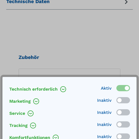
Technische Daten
Produktgalerie überspringen
Zubehör
%
%
Aktiv
Technisch erforderlich
Inaktiv
Marketing
Inaktiv
Service
Inaktiv
Tracking
Inaktiv
Komfortfunktionen