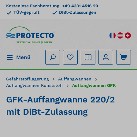
Kostenlose Fachberatung
+49 4331 4516 20
alt springen
TÜV-geprüft
DIBt-Zulassungen
BESTÄNDIG | SICHER | LAGERN
Menü
Gefahrstofflagerung
Auffangwannen
Auffangwannen Kunststoff
Auffangwannen GFK
GFK-Auffangwanne 220/2
mit DiBt-Zulassung