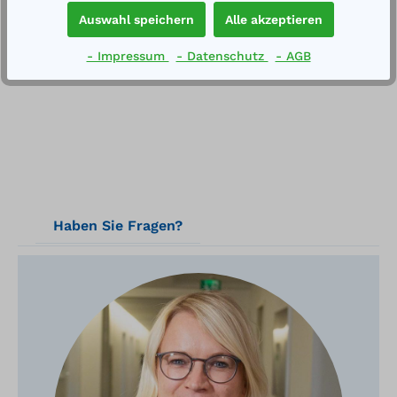
Auffangvolumen: 100 Liter Tragfähigkeit: 205 kg
Auswahl speichern
Alle akzeptieren
Gewicht: 14 kgFür die sichere und mob…
Mehr
Technische Daten
- Impressum
- Datenschutz
- AGB
Haben Sie Fragen?