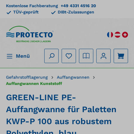
Kostenlose Fachberatung
+49 4331 4516 20
alt springen
TÜV-geprüft
DIBt-Zulassungen
BESTÄNDIG | SICHER | LAGERN
Menü
Gefahrstofflagerung
Auffangwannen
Auffangwannen Kunststoff
GREEN-LINE PE-
Auffangwanne für Paletten
KWP-P 100 aus robustem
Polyethylen, blau