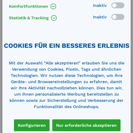
Inaktiv
Komfortfunktionen
Produkt Anzahl: Gib den gewünschten We
In den Warenkorb
Stk.
Inaktiv
Statistik & Tracking
Merken
Artikel-Nummer:
15084
COOKIES FÜR EIN BESSERES ERLEBNIS
Service
Mit der Auswahl “Alle akzeptieren” erlauben Sie uns die
Lieferung frei Haus
Verwendung von Cookies, Pixeln, Tags und ähnlichen
Technologien. Wir nutzen diese Technologien, um Ihre
Zertifizierte Qualität
Geräte- und Browsereinstellungen zu erfahren, damit
wir Ihre Aktivität nachvollziehen können. Dies tun wir,
um Ihnen personalisierte Werbung bereitstellen zu
können sowie zur Sicherstellung und Verbesserung der
Funktionalität des Onlineshops.
Beschreibung
Konfigurieren
Nur erforderliche akzeptieren
Außenmaße (BxTxH): 1200 x 800 x 195 mm