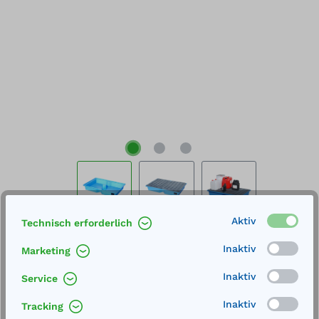
Aktiv
Technisch erforderlich
%
161,00 €*
203,00 €*
(20.69% gespart)
Inaktiv
Marketing
Preise exkl. MwSt. inkl. Versandkosten
Inaktiv
Service
Lieferung frei Haus
Inaktiv
Tracking
Lieferzeit 4-5 Wochen