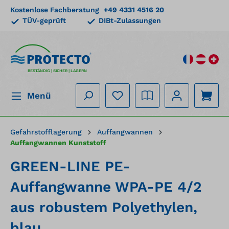
Kostenlose Fachberatung
+49 4331 4516 20
alt springen
TÜV-geprüft
DIBt-Zulassungen
BESTÄNDIG | SICHER | LAGERN
Menü
Gefahrstofflagerung
Auffangwannen
Auffangwannen Kunststoff
GREEN-LINE PE-
Auffangwanne WPA-PE 4/2
aus robustem Polyethylen,
blau