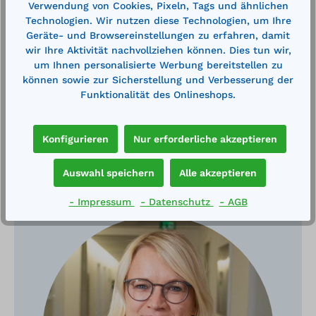
Auffangvolumen: 250 Liter Tragfähigkeit: 800 kg
Verwendung von Cookies, Pixeln, Tags und ähnlichen
Kapazität: 4x 200l Fässer Gewicht: 3…
Mehr
Technologien. Wir nutzen diese Technologien, um Ihre
Geräte- und Browsereinstellungen zu erfahren, damit
Technische Daten
wir Ihre Aktivität nachvollziehen können. Dies tun wir,
um Ihnen personalisierte Werbung bereitstellen zu
können sowie zur Sicherstellung und Verbesserung der
Funktionalität des Onlineshops.
Konfigurieren
Nur erforderliche akzeptieren
Auswahl speichern
Alle akzeptieren
Haben Sie Fragen?
- Impressum
- Datenschutz
- AGB