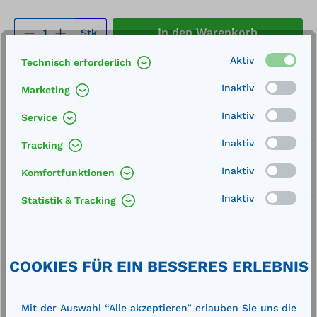
Produkt Anzahl: Gib den gewünschten We
In den Warenkorb
Stk.
Aktiv
Technisch erforderlich
Merken
Inaktiv
Marketing
Artikel-Nummer:
15074
Inaktiv
Service
Service
Inaktiv
Tracking
Lieferung frei Haus
Inaktiv
Komfortfunktionen
Zertifizierte Qualität
Inaktiv
Statistik & Tracking
COOKIES FÜR EIN BESSERES ERLEBNIS
Beschreibung
Außenmaße (BxTxH): 1220 x 1220 x 390 mm
Mit der Auswahl “Alle akzeptieren” erlauben Sie uns die