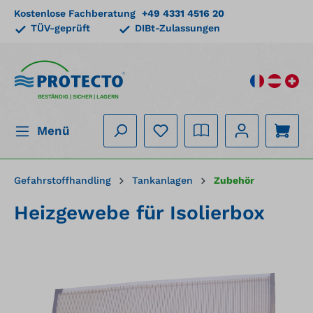
Kostenlose Fachberatung
+49 4331 4516 20
alt springen
TÜV-geprüft
DIBt-Zulassungen
BESTÄNDIG | SICHER | LAGERN
Menü
Gefahrstoffhandling
Tankanlagen
Zubehör
Heizgewebe für Isolierbox
Bildergalerie überspringen