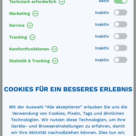
Aktiv
Technisch erforderlich
Service
Inaktiv
Marketing
Lieferung frei Haus
Inaktiv
Service
Zertifizierte Qualität
Inaktiv
Tracking
Inaktiv
Komfortfunktionen
Inaktiv
Statistik & Tracking
Beschreibung
Außenmaße (LxB): 500 x 980 mm12 V, ca. 80 W,
COOKIES FÜR EIN BESSERES ERLEBNIS
IPX 4, 2m Kabel mit Universalstecker
Technische Daten
Mit der Auswahl “Alle akzeptieren” erlauben Sie uns die
Verwendung von Cookies, Pixeln, Tags und ähnlichen
Technologien. Wir nutzen diese Technologien, um Ihre
Geräte- und Browsereinstellungen zu erfahren, damit
wir Ihre Aktivität nachvollziehen können. Dies tun wir,