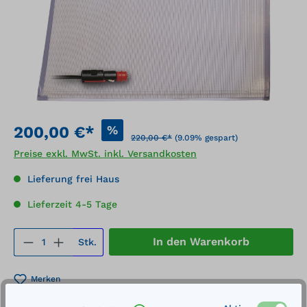
%
200,00 €*
220,00 €*
(9.09% gespart)
Preise exkl. MwSt. inkl. Versandkosten
Lieferung frei Haus
Lieferzeit 4-5 Tage
Produkt Anzahl: Gib den gewünschten We
In den Warenkorb
Stk.
Merken
Artikel-Nummer:
710266