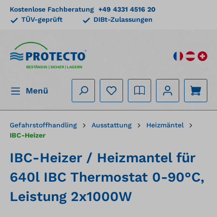
Kostenlose Fachberatung
+49 4331 4516 20
alt springen
TÜV-geprüft
DIBt-Zulassungen
BESTÄNDIG | SICHER | LAGERN
Menü
Gefahrstoffhandling
Ausstattung
Heizmäntel
IBC-Heizer
IBC-Heizer / Heizmantel für
640l IBC Thermostat 0-90°C,
Leistung 2x1000W