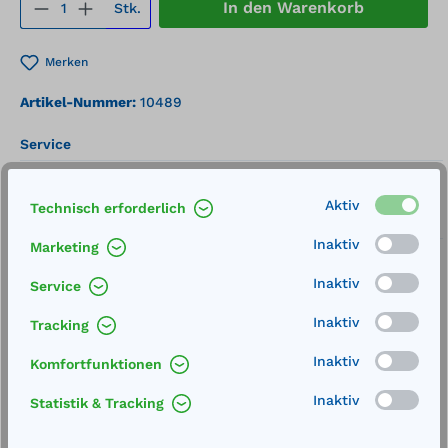
Produkt Anzahl: Gib den gewünschten We
In den Warenkorb
Stk.
Merken
Artikel-Nummer:
10489
Service
Lieferung frei Haus
Aktiv
Technisch erforderlich
Zertifizierte Qualität
Inaktiv
Marketing
Inaktiv
Service
Inaktiv
Tracking
Beschreibung
Inaktiv
Komfortfunktionen
Technische Spezifikationen Polyester-Mantel
Inaktiv
Statistik & Tracking
Polyesterisolierung Silikonisoliertes,
spiralgewickeltes Widerstandselement Just…