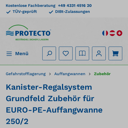
Kostenlose Fachberatung
+49 4331 4516 20
alt springen
TÜV-geprüft
DIBt-Zulassungen
BESTÄNDIG | SICHER | LAGERN
Menü
Gefahrstofflagerung
Auffangwannen
Zubehör
Kanister-Regalsystem
Grundfeld Zubehör für
EURO-PE-Auffangwanne
250/2