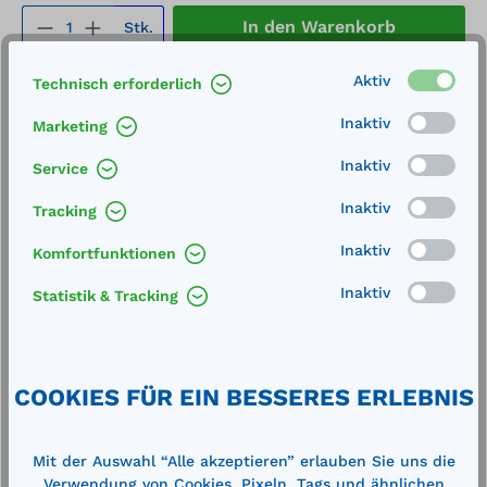
Produkt Anzahl: Gib den gewünschten We
In den Warenkorb
Stk.
Aktiv
Technisch erforderlich
Merken
Inaktiv
Marketing
Artikel-Nummer:
78523
Inaktiv
Service
Service
Inaktiv
Tracking
Lieferung frei Haus
Inaktiv
Komfortfunktionen
Zertifizierte Qualität
Inaktiv
Statistik & Tracking
COOKIES FÜR EIN BESSERES ERLEBNIS
Beschreibung
Außenmaße (LxBxH): 1205 x 805 x 810 mm (Maße
Mit der Auswahl “Alle akzeptieren” erlauben Sie uns die
inkl. Auffangwanne ohne Füße oder Kufen)
Verwendung von Cookies, Pixeln, Tags und ähnlichen