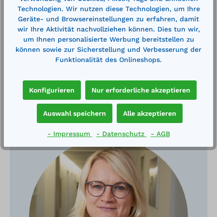
Abstand der beiden Lagerebenen: ca. 48…
Mehr
Technologien. Wir nutzen diese Technologien, um Ihre
Technische Daten
Geräte- und Browsereinstellungen zu erfahren, damit
wir Ihre Aktivität nachvollziehen können. Dies tun wir,
um Ihnen personalisierte Werbung bereitstellen zu
können sowie zur Sicherstellung und Verbesserung der
Funktionalität des Onlineshops.
Konfigurieren
Nur erforderliche akzeptieren
Haben Sie Fragen?
Auswahl speichern
Alle akzeptieren
- Impressum
- Datenschutz
- AGB