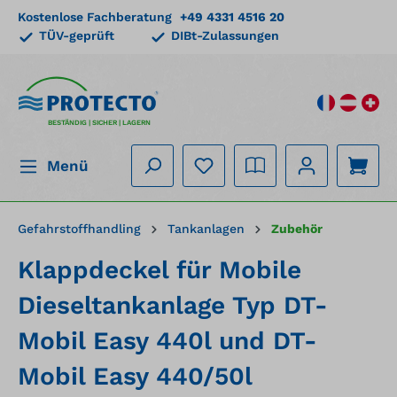
Kostenlose Fachberatung
+49 4331 4516 20
alt springen
TÜV-geprüft
DIBt-Zulassungen
BESTÄNDIG | SICHER | LAGERN
Menü
Gefahrstoffhandling
Tankanlagen
Zubehör
Klappdeckel für Mobile
Dieseltankanlage Typ DT-
Mobil Easy 440l und DT-
Mobil Easy 440/50l