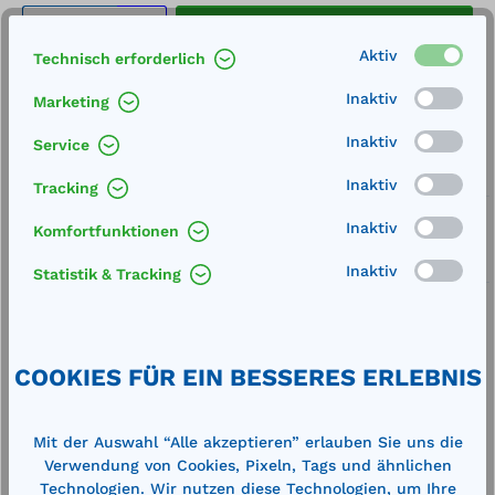
Produkt Anzahl: Gib den gewünschten We
In den Warenkorb
Stk.
Aktiv
Technisch erforderlich
Merken
Inaktiv
Marketing
Artikel-Nummer:
711057
Inaktiv
Service
Service
Inaktiv
Tracking
Lieferung frei Haus
Inaktiv
Komfortfunktionen
Zertifizierte Qualität
Inaktiv
Statistik & Tracking
COOKIES FÜR EIN BESSERES ERLEBNIS
Beschreibung
Mit der Auswahl “Alle akzeptieren” erlauben Sie uns die
aus Polyethylen, einwandig Farbe: orange
Verwendung von Cookies, Pixeln, Tags und ähnlichen
Technische Daten
Technologien. Wir nutzen diese Technologien, um Ihre