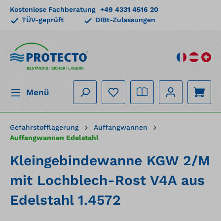
Kostenlose Fachberatung
+49 4331 4516 20
alt springen
TÜV-geprüft
DIBt-Zulassungen
BESTÄNDIG | SICHER | LAGERN
Menü
Gefahrstofflagerung
Auffangwannen
Auffangwannen Edelstahl
Kleingebindewanne KGW 2/M
mit Lochblech-Rost V4A aus
Edelstahl 1.4572