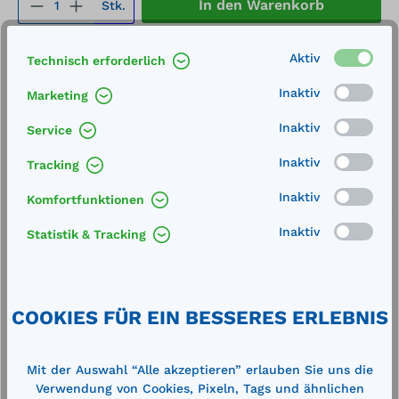
Produkt Anzahl: Gib den gewünschten We
In den Warenkorb
Stk.
Merken
Aktiv
Technisch erforderlich
Artikel-Nummer:
16087
Inaktiv
Marketing
Service
Inaktiv
Service
Lieferung frei Haus
Inaktiv
Tracking
Zertifizierte Qualität
Inaktiv
Komfortfunktionen
Inaktiv
Statistik & Tracking
Beschreibung
COOKIES FÜR EIN BESSERES ERLEBNIS
Außenmaße (BxTxH): 940 x 470 x 60 mm
Auffangvolumen: 15 l Belastung: 150 kg Gewicht:
Mit der Auswahl “Alle akzeptieren” erlauben Sie uns die
18 kg zugelassen zur Lagerung wassergef…
Mehr
Verwendung von Cookies, Pixeln, Tags und ähnlichen