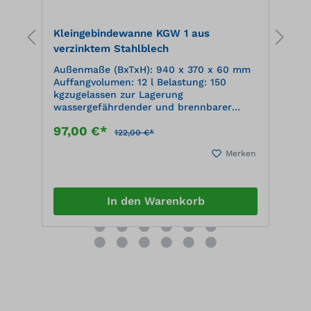
Kleingebindewanne KGW 1 aus
K
verzinktem Stahlblech
v
Außenmaße (BxTxH): 940 x 370 x 60 mm
A
Auffangvolumen: 12 l Belastung: 150
A
kgzugelassen zur Lagerung
k
wassergefährdender und brennbarer
w
g
Flüssigkeiten, Medienbeständigkeit
F
97,00 €*
1
gemäß DIN 6601 Wannenwerkstoff: Stahl,
g
122,00 €*
1.0038 Materialstärke: 3 mm Oberfläche:
1
en
Merken
feuerverzinkt
f
In den Warenkorb