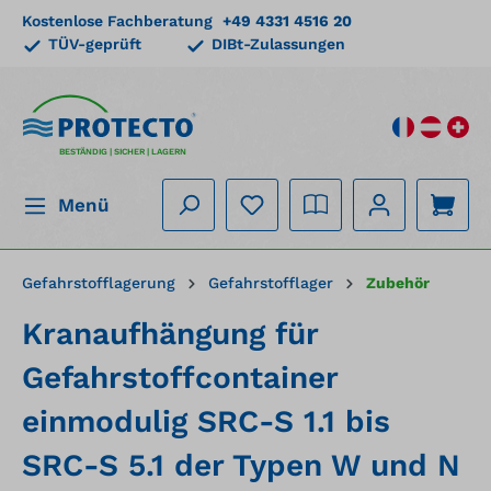
Kostenlose Fachberatung
+49 4331 4516 20
alt springen
TÜV-geprüft
DIBt-Zulassungen
BESTÄNDIG | SICHER | LAGERN
Menü
Gefahrstofflagerung
Gefahrstofflager
Zubehör
Kranaufhängung für
Gefahrstoffcontainer
einmodulig SRC-S 1.1 bis
SRC-S 5.1 der Typen W und N