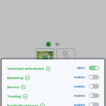
Aktiv
Technisch erforderlich
%
115,00 €*
124,00 €*
(7.26% gespart)
Inaktiv
Marketing
Preise exkl. MwSt. inkl. Versandkosten
Inaktiv
Service
Lieferung frei Haus
Inaktiv
Tracking
Lieferzeit 13-14 Wochen
Inaktiv
Komfortfunktionen