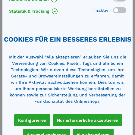
Produkt Anzahl: Gib den gewünschten We
In den Warenkorb
Stk.
Inaktiv
Statistik & Tracking
Merken
Artikel-Nummer:
23486
COOKIES FÜR EIN BESSERES ERLEBNIS
Service
Mit der Auswahl “Alle akzeptieren” erlauben Sie uns die
Lieferung frei Haus
Verwendung von Cookies, Pixeln, Tags und ähnlichen
Technologien. Wir nutzen diese Technologien, um Ihre
Zertifizierte Qualität
Geräte- und Browsereinstellungen zu erfahren, damit
wir Ihre Aktivität nachvollziehen können. Dies tun wir,
um Ihnen personalisierte Werbung bereitstellen zu
können sowie zur Sicherstellung und Verbesserung der
Funktionalität des Onlineshops.
Beschreibung
Konfigurieren
Nur erforderliche akzeptieren
zum Umsetzen leerer Containergeeignet für
unisolierte Containeraus Gusseisenanschraubbar
Auswahl speichern
Alle akzeptieren