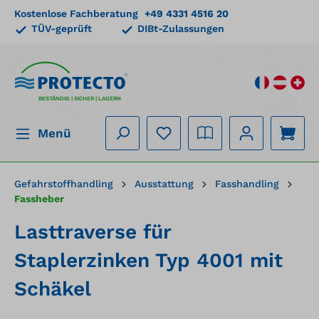
Kostenlose Fachberatung
+49 4331 4516 20
alt springen
TÜV-geprüft
DIBt-Zulassungen
BESTÄNDIG | SICHER | LAGERN
Menü
Gefahrstoffhandling
Ausstattung
Fasshandling
Fassheber
Lasttraverse für
Staplerzinken Typ 4001 mit
Schäkel