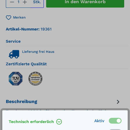
Produkt Anzahl: Gib den gewünschten We
In den Warenkorb
Stk.
Merken
Artikel-Nummer:
19361
Service
Lieferung frei Haus
Zertifizierte Qualität
Beschreibung
Traglast: 4000 kgfür Stapler-Traggabeln Fixierung
mit Flügelschraube Werkstoff: Stahl, lackiert RAL
Aktiv
Technisch erforderlich
5002 ultramarineblau
Mehr