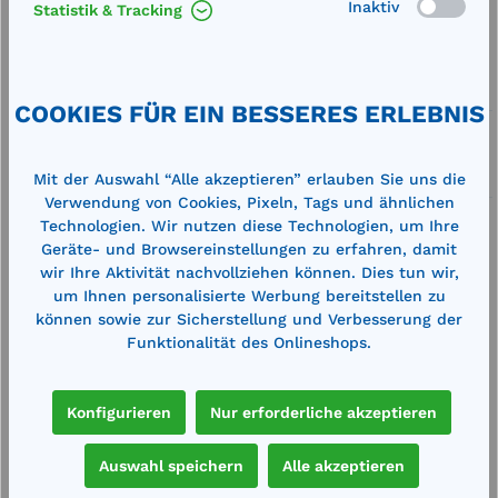
Merken
Inaktiv
Statistik & Tracking
Artikel-Nummer:
77816
Service
COOKIES FÜR EIN BESSERES ERLEBNIS
Lieferung frei Haus
Zertifizierte Qualität
Mit der Auswahl “Alle akzeptieren” erlauben Sie uns die
Verwendung von Cookies, Pixeln, Tags und ähnlichen
Technologien. Wir nutzen diese Technologien, um Ihre
Geräte- und Browsereinstellungen zu erfahren, damit
wir Ihre Aktivität nachvollziehen können. Dies tun wir,
um Ihnen personalisierte Werbung bereitstellen zu
können sowie zur Sicherstellung und Verbesserung der
Beschreibung
Funktionalität des Onlineshops.
Durchmesser Lenkrollen: 100 mmfür
Rechteckbehälter 400 l und Streugutbehälter 400
Konfigurieren
Nur erforderliche akzeptieren
l
Technische Daten
Auswahl speichern
Alle akzeptieren