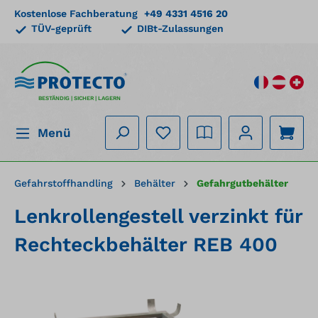
Kostenlose Fachberatung
+49 4331 4516 20
alt springen
TÜV-geprüft
DIBt-Zulassungen
BESTÄNDIG | SICHER | LAGERN
Menü
Gefahrstoffhandling
Behälter
Gefahrgutbehälter
Lenkrollengestell verzinkt für
Rechteckbehälter REB 400
Bildergalerie überspringen