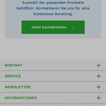
Auswahl der passenden Produkte
2085 mmInnenmaße (BxTxH): 979 x 457 x
m
behilflich. Kontaktieren Sie uns für eine
1697 mmAuffangvolumen Bodenwanne: 33
7
lTragkraft: 75 kgGewicht: ca. 550 kg
f
kostenlose Beratung.
Jetzt kontaktieren
KONTAKT
SERVICE
NEWSLETTER
INFORMATIONEN