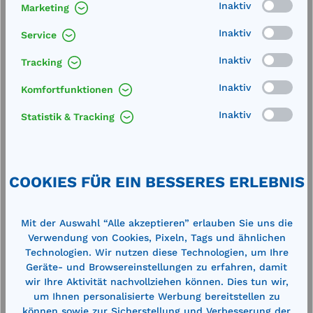
Inaktiv
Marketing
Technische Daten
Inaktiv
Service
Inaktiv
Tracking
Inaktiv
Komfortfunktionen
Inaktiv
Statistik & Tracking
Produktgalerie überspringen
Cross-Selling
COOKIES FÜR EIN BESSERES ERLEBNIS
%
%
Mit der Auswahl “Alle akzeptieren” erlauben Sie uns die
Verwendung von Cookies, Pixeln, Tags und ähnlichen
Technologien. Wir nutzen diese Technologien, um Ihre
Geräte- und Browsereinstellungen zu erfahren, damit
wir Ihre Aktivität nachvollziehen können. Dies tun wir,
um Ihnen personalisierte Werbung bereitstellen zu
können sowie zur Sicherstellung und Verbesserung der