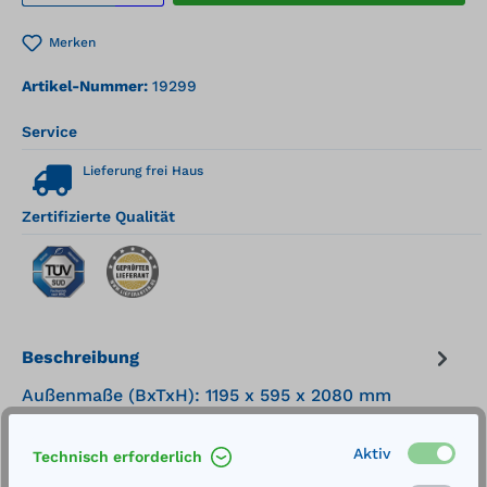
Merken
Artikel-Nummer:
19299
Service
Lieferung frei Haus
Zertifizierte Qualität
Beschreibung
Außenmaße (BxTxH): 1195 x 595 x 2080 mm
Innenmaße (BxTxH): 1099 x 446 x 1830 mm
Tragkraft: 75 kg Gewicht: ca. 469 kgBaumuste…
Aktiv
Technisch erforderlich
Mehr