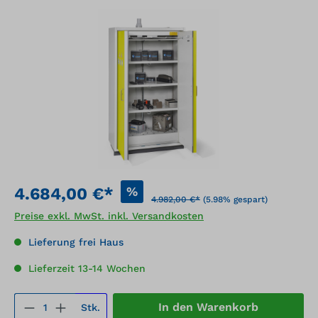
Bildergalerie überspringen
%
4.684,00 €*
4.982,00 €*
(5.98% gespart)
Preise exkl. MwSt. inkl. Versandkosten
Lieferung frei Haus
Lieferzeit 13-14 Wochen
Produkt Anzahl: Gib den gewünschten We
In den Warenkorb
Stk.