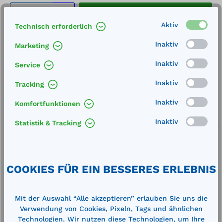
Produkt Anzahl: Gib den gewünschten We
In den Warenkorb
Stk.
Aktiv
Technisch erforderlich
Merken
Inaktiv
Marketing
Artikel-Nummer:
711007
Inaktiv
Service
Service
Inaktiv
Tracking
Lieferung frei Haus
Inaktiv
Komfortfunktionen
Zertifizierte Qualität
Inaktiv
Statistik & Tracking
COOKIES FÜR EIN BESSERES ERLEBNIS
Beschreibung
Mit der Auswahl “Alle akzeptieren” erlauben Sie uns die
Oberfläche: verzinkt
Verwendung von Cookies, Pixeln, Tags und ähnlichen
Technische Daten
Technologien. Wir nutzen diese Technologien, um Ihre