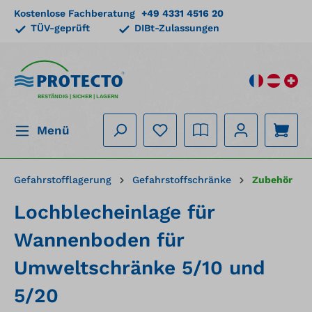
Kostenlose Fachberatung
+49 4331 4516 20
alt springen
TÜV-geprüft
DIBt-Zulassungen
BESTÄNDIG | SICHER | LAGERN
Menü
Gefahrstofflagerung
Gefahrstoffschränke
Zubehör
Lochblecheinlage für
Wannenboden für
Umweltschränke 5/10 und
5/20