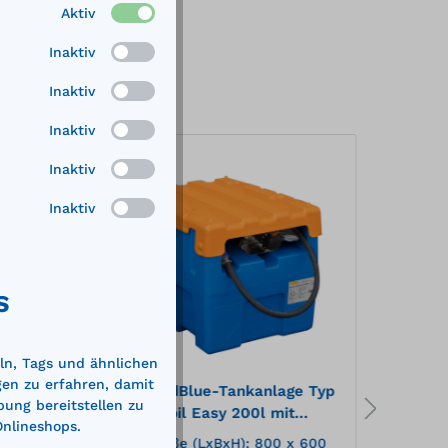
Aktiv
Inaktiv
Inaktiv
Inaktiv
Inaktiv
%
%
Inaktiv
S
ln, Tags und ähnlichen
gen zu erfahren, damit
e Typ
Mobile AdBlue-Tankanlage Typ
Mobil
bung bereitstellen zu
Blue-Mobil Easy 200l mit
Blue-
Onlineshops.
Elektropumpe 24 V und
Elekt
 600
Außenmaße (LxBxH): 800 x 600
Außen