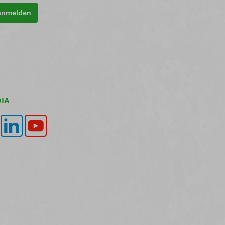
 anmelden
IA