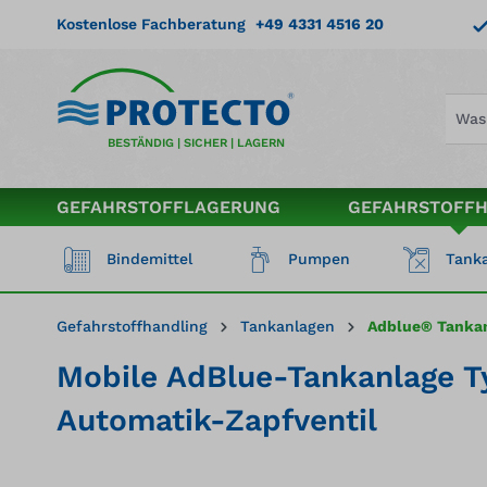
springen
Zur Hauptnavigation springen
Kostenlose Fachberatung
+49 4331 4516 20
BESTÄNDIG | SICHER | LAGERN
GEFAHRSTOFFLAGERUNG
GEFAHRSTOFF
Bindemittel
Pumpen
Tanka
Gefahrstoffhandling
Tankanlagen
Adblue® Tanka
Mobile AdBlue-Tankanlage T
Automatik-Zapfventil