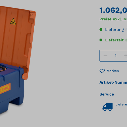
1.062,
Preise exkl. 
Lieferung f
Lieferzeit
Produkt
Merken
Artikel-Numm
Service
Lieferu