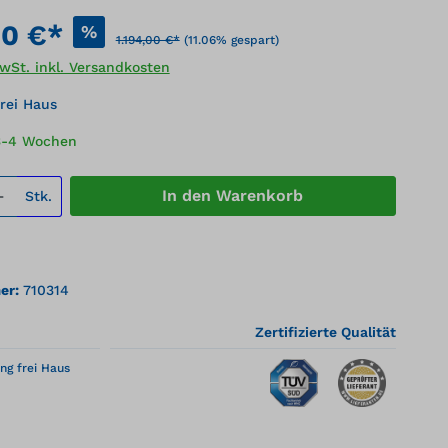
00 €*
%
1.194,00 €*
(11.06% gespart)
MwSt. inkl. Versandkosten
rei Haus
 3-4 Wochen
 Anzahl: Gib den gewünschten Wert ei
In den Warenkorb
Stk.
er:
710314
Zertifizierte Qualität
ng frei Haus