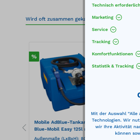
Technisch erforderlic
Marketing
Wird oft zusammen gekauft
Zubehör
3
Service
Produktgalerie überspringen
Tracking
Komfortfunktionen
%
%
Statistik & Tracking
Mit der Auswahl “Alle
Technologien. Wir nut
e Typ
Mobile AdBlue-Tankanlage Typ
Mobil
wir Ihre Aktivität n
Blue-Mobil Easy 125l mit
Blue-
können sowi
Elektropumpe 12 V und
Elek
70 x
Außenmaße (LxBxH): 800 x 600
Außen