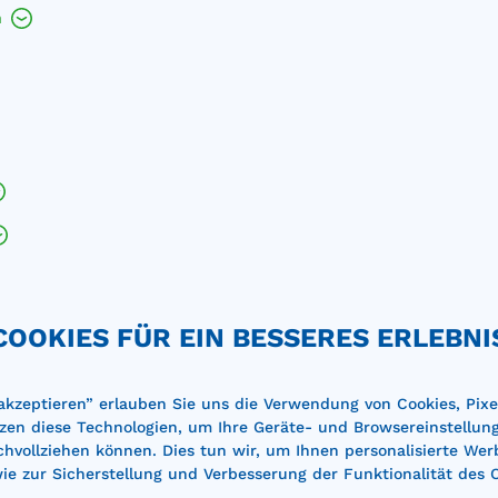
h
%
COOKIES FÜR EIN BESSERES ERLEBNI
 akzeptieren” erlauben Sie uns die Verwendung von Cookies, Pixe
zen diese Technologien, um Ihre Geräte- und Browsereinstellun
e AdBlue-Tankanlage Typ
Mobile AdBlue-Tankanlag
achvollziehen können. Dies tun wir, um Ihnen personalisierte Wer
Mobil Easy 125l mit
Blue-Mobil Easy 200l mit
e zur Sicherstellung und Verbesserung der Funktionalität des 
tropumpe 24 V und
Elektropumpe 12 V und
maße (LxBxH): 800 x 600
Außenmaße (LxBxH): 800 x