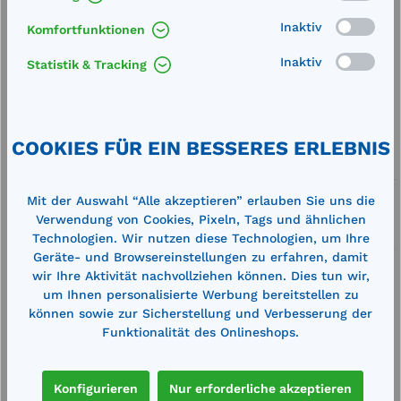
Inaktiv
Komfortfunktionen
Produkt Anzahl: Gib den gewünschten We
In den Warenkorb
Stk.
Inaktiv
Statistik & Tracking
Merken
Artikel-Nummer:
711602
COOKIES FÜR EIN BESSERES ERLEBNIS
Service
Lieferung frei Haus
Mit der Auswahl “Alle akzeptieren” erlauben Sie uns die
Verwendung von Cookies, Pixeln, Tags und ähnlichen
Zertifizierte Qualität
Technologien. Wir nutzen diese Technologien, um Ihre
Geräte- und Browsereinstellungen zu erfahren, damit
wir Ihre Aktivität nachvollziehen können. Dies tun wir,
um Ihnen personalisierte Werbung bereitstellen zu
können sowie zur Sicherstellung und Verbesserung der
Funktionalität des Onlineshops.
Beschreibung
Außenmaße (LxBxH): ca. 785 x 595 x 685
Konfigurieren
Nur erforderliche akzeptieren