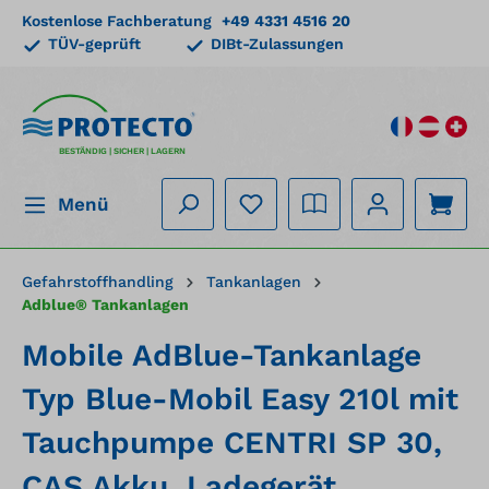
Kostenlose Fachberatung
+49 4331 4516 20
alt springen
TÜV-geprüft
DIBt-Zulassungen
BESTÄNDIG | SICHER | LAGERN
Menü
Gefahrstoffhandling
Tankanlagen
Adblue® Tankanlagen
Mobile AdBlue-Tankanlage
Typ Blue-Mobil Easy 210l mit
Tauchpumpe CENTRI SP 30,
CAS Akku, Ladegerät