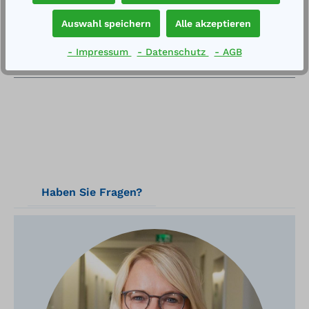
mmInhalt: 210 l einwandiger Behälter aus
Polyethylen, für AdBlue ® zugelassenintegrie…
Auswahl speichern
Alle akzeptieren
Mehr
- Impressum
- Datenschutz
- AGB
Technische Daten
Haben Sie Fragen?