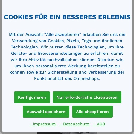
980lGewicht: ca. 100 kgzugelassen für den
Transport nach ADRWiederkehrende P…
Mehr
COOKIES FÜR EIN BESSERES ERLEBNIS
Technische Daten
Mit der Auswahl “Alle akzeptieren” erlauben Sie uns die
Verwendung von Cookies, Pixeln, Tags und ähnlichen
Technologien. Wir nutzen diese Technologien, um Ihre
Geräte- und Browsereinstellungen zu erfahren, damit
wir Ihre Aktivität nachvollziehen können. Dies tun wir,
um Ihnen personalisierte Werbung bereitstellen zu
Produktgalerie überspringen
Zubehör
können sowie zur Sicherstellung und Verbesserung der
Funktionalität des Onlineshops.
%
%
Konfigurieren
Nur erforderliche akzeptieren
Auswahl speichern
Alle akzeptieren
- Impressum
- Datenschutz
- AGB