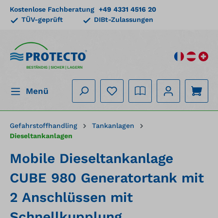
Kostenlose Fachberatung
+49 4331 4516 20
alt springen
TÜV-geprüft
DIBt-Zulassungen
BESTÄNDIG | SICHER | LAGERN
Menü
Gefahrstoffhandling
Tankanlagen
Dieseltankanlagen
Mobile Dieseltankanlage
CUBE 980 Generatortank mit
2 Anschlüssen mit
Schnellkupplung