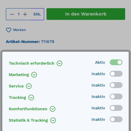
Produkt Anzahl: Gib den gewünschten We
In den Warenkorb
Stk.
Merken
Artikel-Nummer:
711679
Service
Aktiv
Technisch erforderlich
Lieferung frei Haus
Inaktiv
Marketing
Zertifizierte Qualität
Inaktiv
Service
Inaktiv
Tracking
Inaktiv
Komfortfunktionen
Beschreibung
Inaktiv
Statistik & Tracking
Außenmaße (LxBxH): 1300 x 1120 x 1180 mmInhalt: