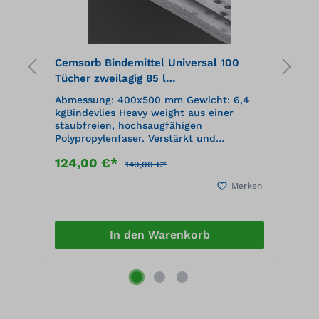
Cemsorb Bindemittel Universal 100
B
.
Tücher zweilagig 85 l
5
Aufnahmekapazität, im Spenderkarton,
t
Abmessung: 400x500 mm Gewicht: 6,4
A
grau
kgBindevlies Heavy weight aus einer
m
he
staubfreien, hochsaugfähigen
T
Polypropylenfaser. Verstärkt und
G
fusselfrei auf der Oberseite, Perforation
s
124,00 €*
1
in der Breite. Nimmt alle Flüssigkeiten
P
140,00 €*
auf.
F
en
Merken
P
T
7
In den Warenkorb