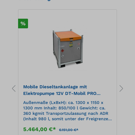
%
%
Mobile Dieseltankanlage mit
M
Elektropumpe 12V DT-Mobil PRO
E
Hybrid Combi 850/100 Basic
H
Außenmaße (LxBxH): ca. 1300 x 1150 x
A
.
1300 mm Inhalt: 850/100 l Gewicht: ca.
1
360 kgmit Transportzulassung nach ADR
3
e
(Inhalt 980 l, somit unter der Freigrenze
(
in
von 1.000 l laut ADR 1.1.3.6.3) zugelassen
v
5.464,00 €*
6
in Wasserschutzgebieten
i
6.151,00 €*
(Auffangvolumen 110 %) Außenbehälter
(A