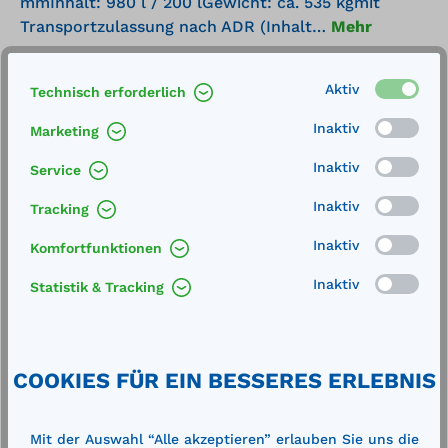
mmInhalt: 980 l / 200 lGewicht: ca. 535 kgmit
Transportzulassung nach ADR (Inhalt…
Mehr
Technische Daten
Aktiv
Technisch erforderlich
Inaktiv
Marketing
Inaktiv
Service
Inaktiv
Tracking
Produktgalerie überspringen
Zubehör
Inaktiv
Komfortfunktionen
Inaktiv
Statistik & Tracking
%
%
COOKIES FÜR EIN BESSERES ERLEBNIS
Mit der Auswahl “Alle akzeptieren” erlauben Sie uns die