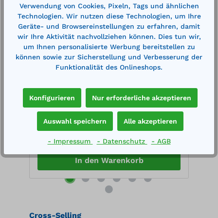
Verwendung von Cookies, Pixeln, Tags und ähnlichen
Technologien. Wir nutzen diese Technologien, um Ihre
Geräte- und Browsereinstellungen zu erfahren, damit
wir Ihre Aktivität nachvollziehen können. Dies tun wir,
 1
Cemsorb Bindemittel Universal 100
B
um Ihnen personalisierte Werbung bereitstellen zu
Tücher zweilagig 85 l
5
können sowie zur Sicherstellung und Verbesserung der
Aufnahmekapazität, im Spenderkarton,
t
Funktionalität des Onlineshops.
Abmessung: 400x500 mm Gewicht: 6,4
A
grau
r
kgBindevlies Heavy weight aus einer
m
staubfreien, hochsaugfähigen
T
Polypropylenfaser. Verstärkt und
G
Konfigurieren
Nur erforderliche akzeptieren
fusselfrei auf der Oberseite, Perforation
s
124,00 €*
1
on
in der Breite. Nimmt alle Flüssigkeiten
P
140,00 €*
auf.
F
Auswahl speichern
Alle akzeptieren
en
Merken
P
T
- Impressum
- Datenschutz
- AGB
7
In den Warenkorb
Produktgalerie überspringen
Cross-Selling