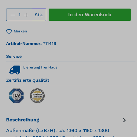
Produkt Anzahl: Gib den gewünschten We
In den Warenkorb
Stk.
Merken
Artikel-Nummer:
711416
Service
Lieferung frei Haus
Zertifizierte Qualität
Beschreibung
Außenmaße (LxBxH): ca. 1360 x 1150 x 1300