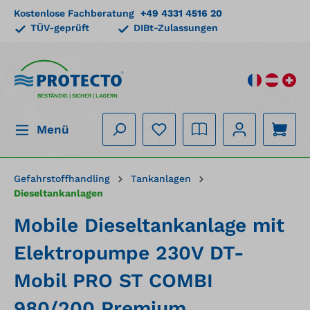
Kostenlose Fachberatung
+49 4331 4516 20
alt springen
TÜV-geprüft
DIBt-Zulassungen
BESTÄNDIG | SICHER | LAGERN
Menü
Gefahrstoffhandling
Tankanlagen
Dieseltankanlagen
Mobile Dieseltankanlage mit
Elektropumpe 230V DT-
Mobil PRO ST COMBI
980/200 Premium