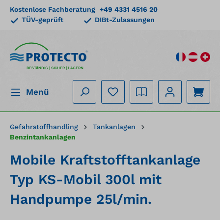
Kostenlose Fachberatung
+49 4331 4516 20
alt springen
TÜV-geprüft
DIBt-Zulassungen
BESTÄNDIG | SICHER | LAGERN
Menü
Gefahrstoffhandling
Tankanlagen
Benzintankanlagen
Mobile Kraftstofftankanlage
Typ KS-Mobil 300l mit
Handpumpe 25l/min.