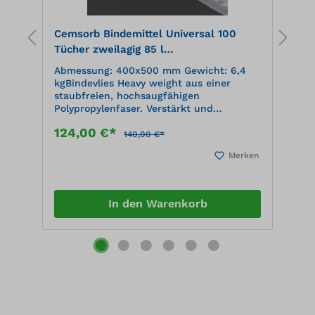
Cemsorb Bindemittel Universal 100
B
Tücher zweilagig 85 l
5
Aufnahmekapazität, im Spenderkarton,
t
Abmessung: 400x500 mm Gewicht: 6,4
A
grau
kgBindevlies Heavy weight aus einer
m
staubfreien, hochsaugfähigen
T
Polypropylenfaser. Verstärkt und
G
fusselfrei auf der Oberseite, Perforation
s
124,00 €*
1
in der Breite. Nimmt alle Flüssigkeiten
P
140,00 €*
1
auf.
F
en
Merken
32
P
Ø
T
7
In den Warenkorb