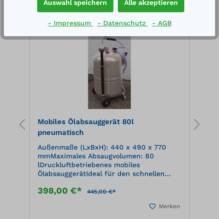
Auswahl speichern
Alle akzeptieren
%
%
- Impressum
- Datenschutz
- AGB
Mobiles Ölabsauggerät 80l
M
pneumatisch
p
Außenmaße (LxBxH): 440 x 490 x 770
A
l
mmMaximales Absaugvolumen: 80
m
n
lDruckluftbetriebenes mobiles
l
w.
ÖlabsauggerätIdeal für den schnellen
Ö
Ölwechsel an größeren Fahrzeugen wie
Ö
398,00 €*
4
it
Lkw, Traktoren, Pkw usw. Mit Hilfe von
L
445,00 €*
m
Druckluft wird im Behälter ein
D
en
Merken
Unterdruck erzeugt. Danach kann mit
U
Hilfe der Absaugsonden unabhängig vom
H