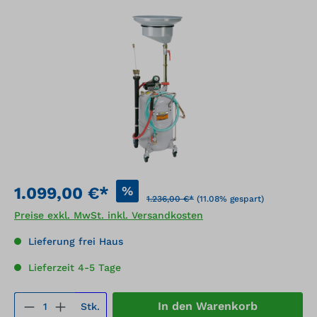
Bildergalerie überspringen
%
1.099,00 €*
1.236,00 €*
(11.08% gespart)
Preise exkl. MwSt. inkl. Versandkosten
Lieferung frei Haus
Lieferzeit 4-5 Tage
Produkt Anzahl: Gib den gewünschten We
In den Warenkorb
Stk.