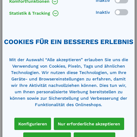
Inaktiv
Komfortfunktionen
Inaktiv
Statistik & Tracking
Cemsorb Bindemittel Universal 100
B
.
Tücher zweilagig 85 l
5
Aufnahmekapazität, im Spenderkarton,
t
Abmessung: 400x500 mm Gewicht: 6,4
A
grau
kgBindevlies Heavy weight aus einer
m
COOKIES FÜR EIN BESSERES ERLEBNIS
staubfreien, hochsaugfähigen
T
Polypropylenfaser. Verstärkt und
G
fusselfrei auf der Oberseite, Perforation
s
124,00 €*
1
in der Breite. Nimmt alle Flüssigkeiten
P
140,00 €*
Mit der Auswahl “Alle akzeptieren” erlauben Sie uns die
auf.
F
Verwendung von Cookies, Pixeln, Tags und ähnlichen
en
Merken
P
Technologien. Wir nutzen diese Technologien, um Ihre
T
Geräte- und Browsereinstellungen zu erfahren, damit
7
wir Ihre Aktivität nachvollziehen können. Dies tun wir,
In den Warenkorb
um Ihnen personalisierte Werbung bereitstellen zu
können sowie zur Sicherstellung und Verbesserung der
Funktionalität des Onlineshops.
Produktgalerie überspringen
Cross-Selling
Konfigurieren
Nur erforderliche akzeptieren