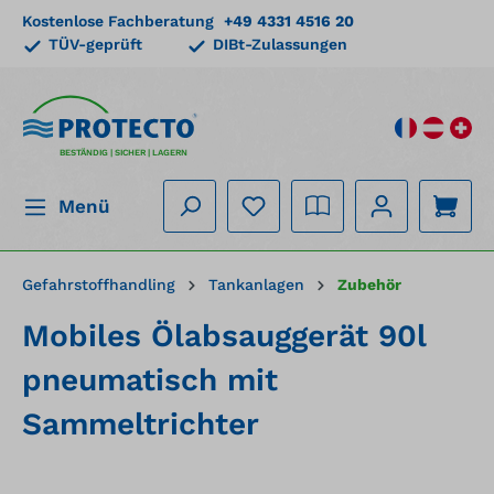
Kostenlose Fachberatung
+49 4331 4516 20
alt springen
TÜV-geprüft
DIBt-Zulassungen
BESTÄNDIG | SICHER | LAGERN
Menü
Gefahrstoffhandling
Tankanlagen
Zubehör
Mobiles Ölabsauggerät 90l
pneumatisch mit
Sammeltrichter